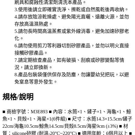
刷具和腐蝕性清潔劑清洗本產品。
3.使用後請立即確實洗淨、擦乾或自然風乾後再收納。
4.請存放陰涼乾燥處、避免陽光直曬、遠離火源，並勿
存放高溫濕熱處。
5.請勿長時間高溫蒸煮或紫外線消毒，避免加速矽膠老
化。
6.請勿使用剪刀等利器切割矽膠產品，並勿以明火直接
接觸矽膠產品。
7.請定期檢查產品，如有破損、刮痕或矽膠變黏等情
況，請立即換新。
8.產品包裝袋僅供保存及防塵，勿讓嬰幼兒把玩，以避
免窒息等意外發生。
規格/說明
■ 商檢字號：M3E893 ■ 內容：水筒×1、鏟子×1、海龜×1、鯨
魚×1、貝殼×1、海星×1(6件組) ■ 尺寸：水筒14.3×15.5cm/鏟子
22cm/海龜10.5cm/鯨魚14.5cm/貝殼8.5cm/海星9cm (±3%) ■ 材
質：silicone矽膠 (耐溫-20°C~220°C) ■ 適用年齡：6個月以上 ■