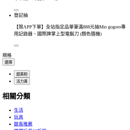
登記抽
【限APP下單】全站指定品單筆滿888元抽Mio gogoro專
用記錄器、國際牌掌上型電鬍刀 (顏色隨機)
規格
選擇
甜美粉
活力黃
相關分類
生活
玩具
館長推薦