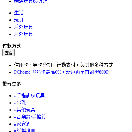
精選玩具88折起
生活
玩具
戶外玩具
戶外玩具
付款方式
查看
信用卡、無卡分期、行動支付，與其他多種方式
PChome 聯名卡最高6%，新戶再享首刷禮800P
搜尋更多
#手指訓練玩具
#串珠
#其他玩具
#音樂鈴/手搖鈴
#家家酒
#紙製拼圖