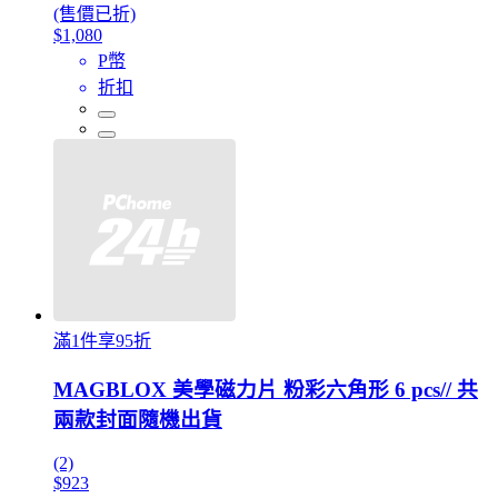
(售價已折)
$1,080
P幣
折扣
滿1件享95折
MAGBLOX 美學磁力片 粉彩六角形 6 pcs// 共
兩款封面隨機出貨
(2)
$923