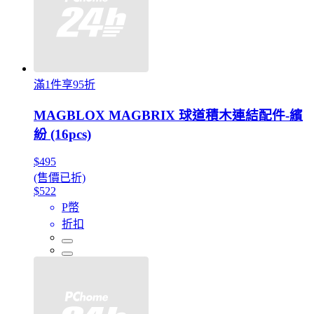
滿1件享95折
MAGBLOX MAGBRIX 球道積木連結配件-繽
紛 (16pcs)
$495
(售價已折)
$522
P幣
折扣