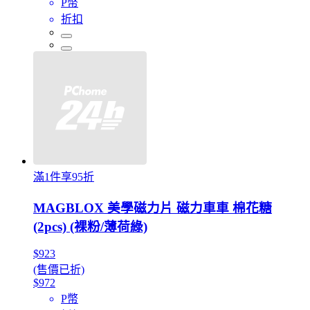
P幣
折扣
滿1件享95折
MAGBLOX 美學磁力片 磁力車車 棉花糖
(2pcs) (裸粉/薄荷綠)
$923
(售價已折)
$972
P幣