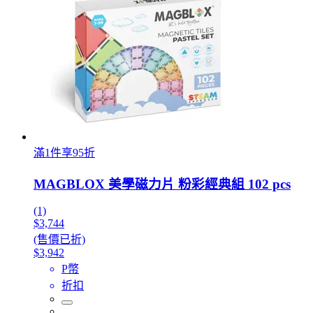
滿1件享95折
MAGBLOX 美學磁力片 粉彩經典組 102 pcs
(1)
$3,744
(售價已折)
$3,942
P幣
折扣