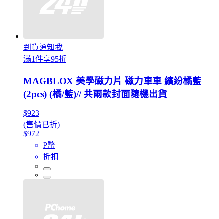
到貨通知我
滿1件享95折
MAGBLOX 美學磁力片 磁力車車 繽紛橘藍
(2pcs) (橘/藍)// 共兩款封面隨機出貨
$923
(售價已折)
$972
P幣
折扣