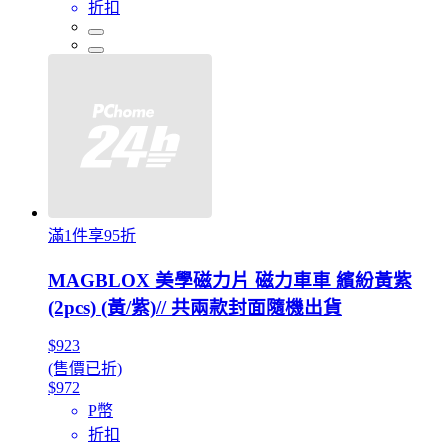
折扣
滿1件享95折
MAGBLOX 美學磁力片 磁力車車 繽紛黃紫
(2pcs) (黃/紫)// 共兩款封面隨機出貨
$923
(售價已折)
$972
P幣
折扣