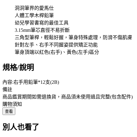
洞洞筆界的愛馬仕
人體工學木桿鉛筆
幼兒學習書寫的最佳工具
3.15mm筆芯直徑不易折斷
三角型筆桿，輕鬆好握，筆身特殊處理，防滑不傷肌膚
針對左手、右手不同握姿提供矯正功能
筆身頂端以紅色(右手)、黃色(左手)區分
規格/說明
內容:右手用鉛筆*12支(2B)
備註
商品鑑賞期間如需退換貨，商品須未使用過且完整(包含配件)
購物須知
查看
別人也看了