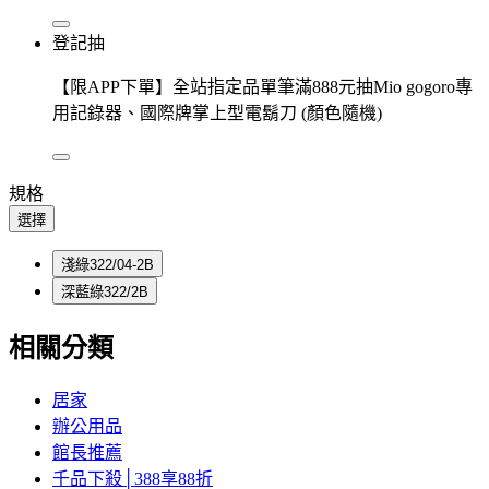
登記抽
【限APP下單】全站指定品單筆滿888元抽Mio gogoro專
用記錄器、國際牌掌上型電鬍刀 (顏色隨機)
規格
選擇
淺綠322/04-2B
深藍綠322/2B
相關分類
居家
辦公用品
館長推薦
千品下殺│388享88折