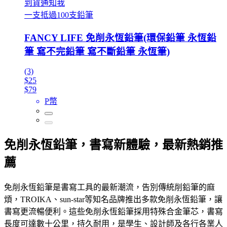
到貨通知我
一支抵過100支鉛筆
FANCY LIFE 免削永恆鉛筆(環保鉛筆 永恆鉛
筆 寫不完鉛筆 寫不斷鉛筆 永恆筆)
(3)
$25
$79
P幣
免削永恆鉛筆，書寫新體驗，最新熱銷推
薦
免削永恆鉛筆是書寫工具的最新潮流，告別傳統削鉛筆的麻
煩，TROIKA、sun-star等知名品牌推出多款免削永恆鉛筆，讓
書寫更流暢便利。這些免削永恆鉛筆採用特殊合金筆芯，書寫
長度可達數十公里，持久耐用，是學生、設計師及各行各業人