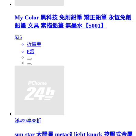
My Color 黑科技 免削鉛筆 矯正鉛筆 永恆免削
鉛筆 文具 素描鉛筆 無墨水【S001】
$25
折價券
P幣
滿499享88折
sun-star 太陽星 metacil light knock 按壓式金屬