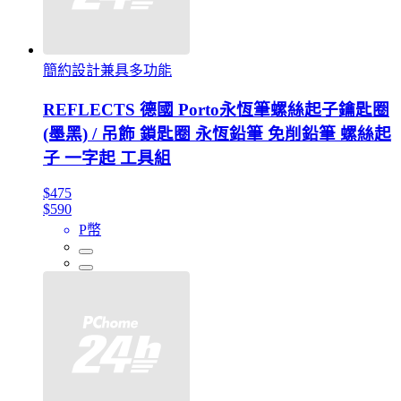
簡約設計兼具多功能
REFLECTS 德國 Porto永恆筆螺絲起子鑰匙圈
(墨黑) / 吊飾 鎖匙圈 永恆鉛筆 免削鉛筆 螺絲起
子 一字起 工具組
$475
$590
P幣