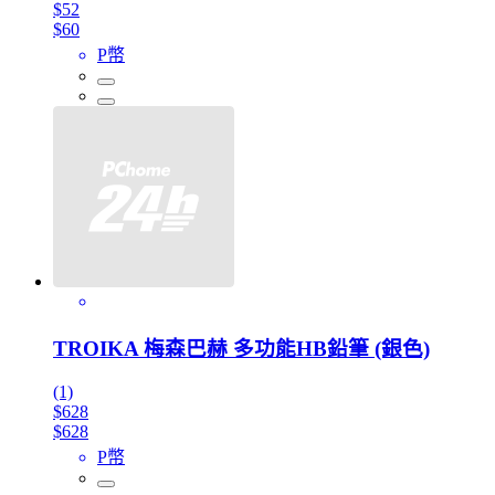
$52
$60
P幣
TROIKA 梅森巴赫 多功能HB鉛筆 (銀色)
(1)
$628
$628
P幣