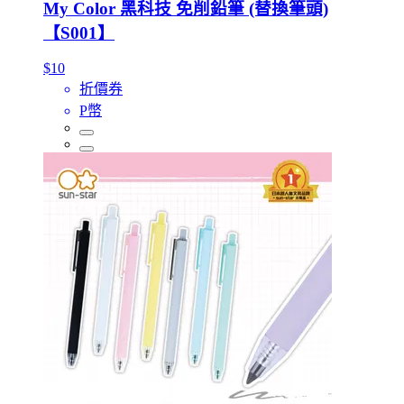
My Color 黑科技 免削鉛筆 (替換筆頭)
【S001】
$10
折價券
P幣