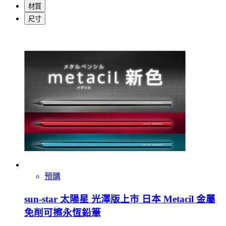
材質
尺寸
預購
sun-star 太陽星 光澤版上市 日本 Metacil 金屬
免削可擦永恆鉛筆