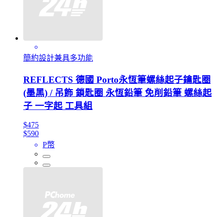
簡約設計兼具多功能
REFLECTS 德國 Porto永恆筆螺絲起子鑰匙圈
(墨黑) / 吊飾 鎖匙圈 永恆鉛筆 免削鉛筆 螺絲起
子 一字起 工具組
$475
$590
P幣