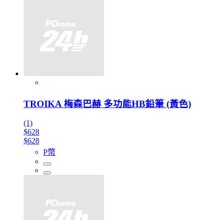
TROIKA 梅森巴赫 多功能HB鉛筆 (黃色)
(1)
$628
$628
P幣