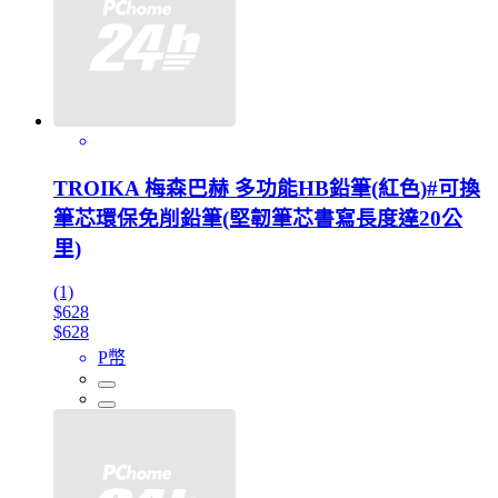
TROIKA 梅森巴赫 多功能HB鉛筆(紅色)#可換
筆芯環保免削鉛筆(堅韌筆芯書寫長度達20公
里)
(1)
$628
$628
P幣