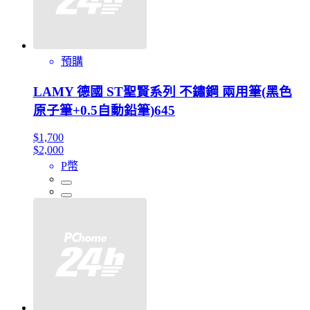
預購
LAMY 德國 ST聖賢系列 不鏽鋼 兩用筆(黑色
原子筆+0.5自動鉛筆)645
$1,700
$2,000
P幣