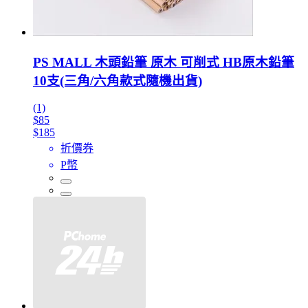
PS MALL 木頭鉛筆 原木 可削式 HB原木鉛筆
10支(三角/六角款式隨機出貨)
(1)
$85
$185
折價券
P幣