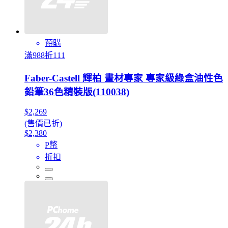
預購
滿988折111
Faber-Castell 輝柏 畫材專家 專家級綠盒油性色
鉛筆36色精裝版(110038)
$2,269
(售價已折)
$2,380
P幣
折扣