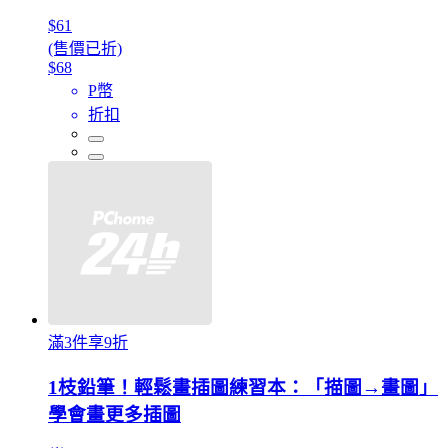
$61
(售價已折)
$68
P幣
折扣
滿3件享9折
1枝鉛筆！輕鬆畫插圖練習本：「描圖→畫圖」
學會畫更多插圖