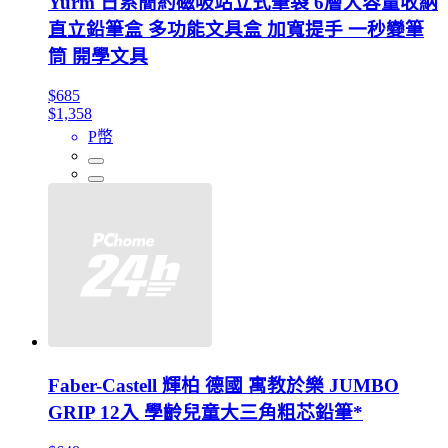
Yurm 日系簡約磁吸站立式筆袋 6層大容量收納
直立鉛筆盒 多功能文具盒 加寬提手 一秒變筆
筒 開學文具
$685
$1,358
P幣
Faber-Castell 輝柏 德國 寓教於樂 JUMBO
GRIP 12入 學齡兒童大三角粗芯鉛筆*