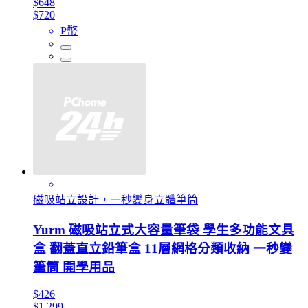
$648
$720
P幣
磁吸站立設計，一秒變身立體筆筒
Yurm 磁吸站立式大容量筆袋 學生多功能文具
盒 翻蓋直立鉛筆盒 11層網格分類收納 一秒變
筆筒 開學用品
$426
$1,299