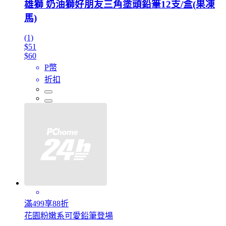
雄獅 奶油獅好朋友三角塗頭鉛筆12支/盒(果凍
馬)
(1)
$51
$60
P幣
折扣
滿499享88折
花園粉嫩系可愛鉛筆登場