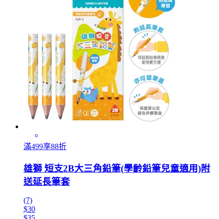
滿499享88折
雄獅 短支2B大三角鉛筆(學齡鉛筆兒童適用)附
送延長筆套
(7)
$30
$35