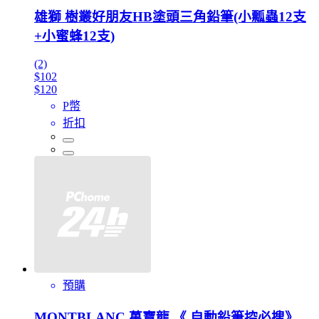
雄獅 樹叢好朋友HB塗頭三角鉛筆(小瓢蟲12支
+小蜜蜂12支)
(2)
$102
$120
P幣
折扣
預購
MONTBLANC 萬寶龍 《 自動鉛筆控必搜》