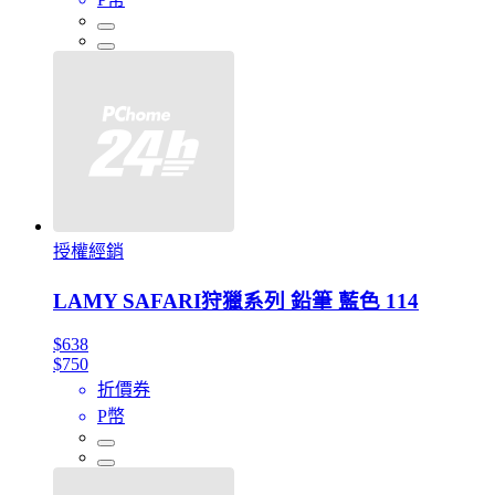
授權經銷
LAMY SAFARI狩獵系列 鉛筆 藍色 114
$638
$750
折價券
P幣