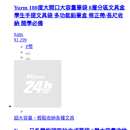
Yurm 180度大開口大容量筆袋 8層分區文具盒
學生手提文具袋 多功能鉛筆盒 修正帶/長尺收
納 開學必備
$486
$1,299
P幣
超大容量，輕鬆收納各種文具