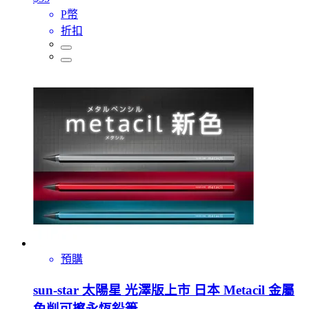
P幣
折扣
預購
sun-star 太陽星 光澤版上市 日本 Metacil 金屬
免削可擦永恆鉛筆