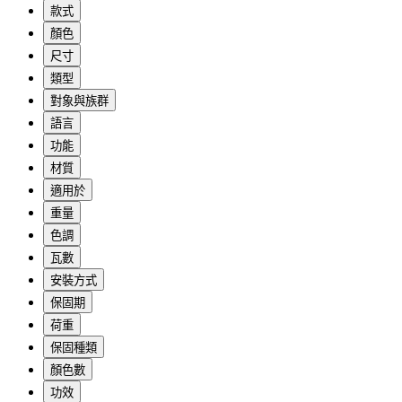
款式
顏色
尺寸
類型
對象與族群
語言
功能
材質
適用於
重量
色調
瓦數
安裝方式
保固期
荷重
保固種類
顏色數
功效