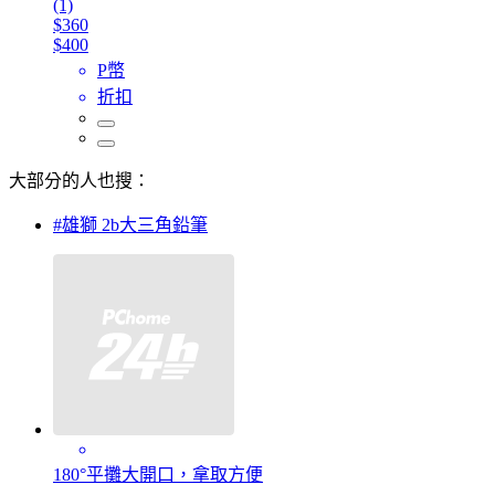
(1)
$360
$400
P幣
折扣
大部分的人也搜：
#雄獅 2b大三角鉛筆
180°平攤大開口，拿取方便