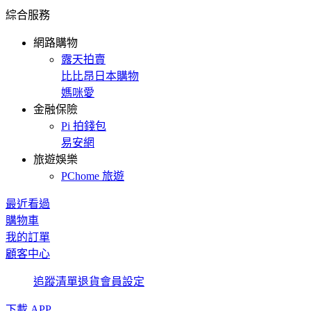
綜合服務
網路購物
露天拍賣
比比昂日本購物
媽咪愛
金融保險
Pi 拍錢包
易安網
旅遊娛樂
PChome 旅遊
最近看過
購物車
我的訂單
顧客中心
追蹤清單
退貨
會員設定
下載 APP