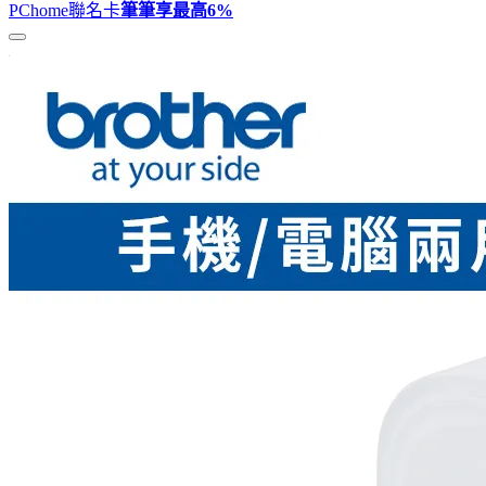
PChome聯名卡
筆筆享最高
6%