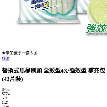
★細菌髒汙 一按即拋
妙潔
替換式馬桶刷頭 全效型4X/強效型 補充包
(42片裝)
$459
$774
5.0
(12)