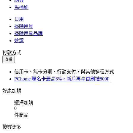
刷具
馬桶刷
日用
掃除用具
掃除用具品牌
妙潔
付款方式
查看
信用卡、無卡分期、行動支付，與其他多種方式
PChome 聯名卡最高6%，新戶再享首刷禮800P
好康加購
選擇加購
0
件商品
搜尋更多