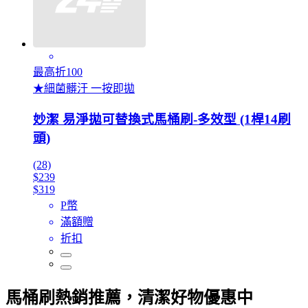
最高折100
★細菌髒汙 一按即拋
妙潔 易淨拋可替換式馬桶刷-多效型 (1桿14刷
頭)
(28)
$239
$319
P幣
滿額贈
折扣
馬桶刷熱銷推薦，清潔好物優惠中