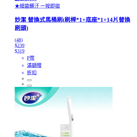
★細菌髒汙 一按即拋
妙潔 替換式馬桶刷(刷桿*1+底座*1+14片替換
刷頭)
(48)
$239
$319
P幣
滿額贈
折扣