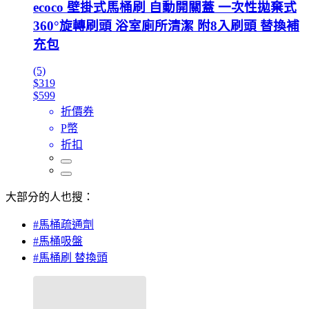
ecoco 壁掛式馬桶刷 自動開關蓋 一次性拋棄式
360°旋轉刷頭 浴室廁所清潔 附8入刷頭 替換補
充包
(5)
$319
$599
折價券
P幣
折扣
大部分的人也搜：
#馬桶疏通劑
#馬桶吸盤
#馬桶刷 替換頭