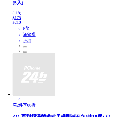
(5入)
(118)
$175
$210
P幣
滿額贈
折扣
滿2件享88折
3M 百利超淨替換式馬桶刷補充包(共10個)-小