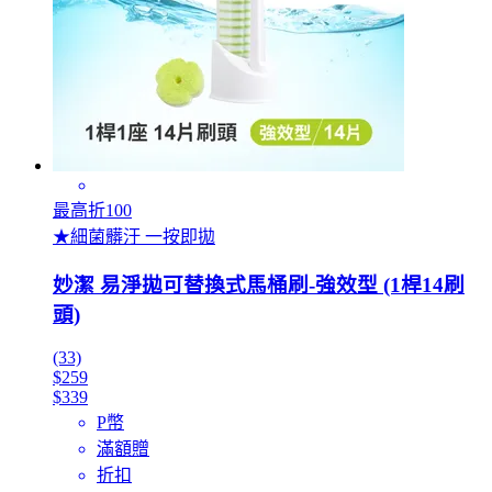
最高折100
★細菌髒汙 一按即拋
妙潔 易淨拋可替換式馬桶刷-強效型 (1桿14刷
頭)
(33)
$259
$339
P幣
滿額贈
折扣