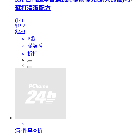
蘇打清潔配方
(14)
$192
$230
P幣
滿額贈
折扣
滿2件享88折