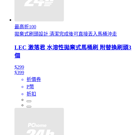
最高折100
拋棄式刷頭設計 清潔完成後可直接丟入馬桶沖走
LEC 激落君 水溶性拋棄式馬桶刷 附替換刷頭3
個
$299
$399
折價券
P幣
折扣