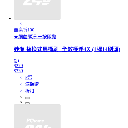
最高折100
★細菌髒汙 一按即拋
妙潔 替換式馬桶刷--全效極淨4X (1桿14刷頭)
(5)
$279
$339
P幣
滿額贈
折扣