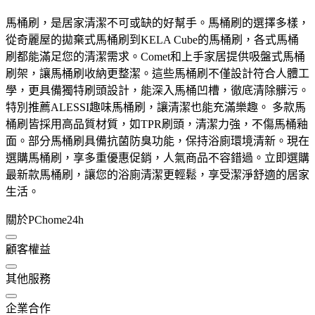
馬桶刷，是居家清潔不可或缺的好幫手。馬桶刷的選擇多樣，
從奇麗屋的拋棄式馬桶刷到KELA Cube的馬桶刷，各式馬桶
刷都能滿足您的清潔需求。Comet和上手家居提供吸盤式馬桶
刷架，讓馬桶刷收納更整潔。這些馬桶刷不僅設計符合人體工
學，更具備獨特刷頭設計，能深入馬桶凹槽，徹底清除髒污。
特別推薦ALESSI趣味馬桶刷，讓清潔也能充滿樂趣。 多款馬
桶刷皆採用高品質材質，如TPR刷頭，清潔力強，不傷馬桶釉
面。部分馬桶刷具備抗菌防臭功能，保持浴廁環境清新。現在
選購馬桶刷，享多重優惠促銷，人氣商品不容錯過。立即選購
最新款馬桶刷，讓您的浴廁清潔更輕鬆，享受潔淨舒適的居家
生活。
關於PChome24h
顧客權益
其他服務
企業合作