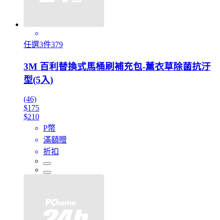
任選3件379
3M 百利替換式馬桶刷補充包-薰衣草除菌抗汙
型(5入)
(46)
$175
$210
P幣
滿額贈
折扣