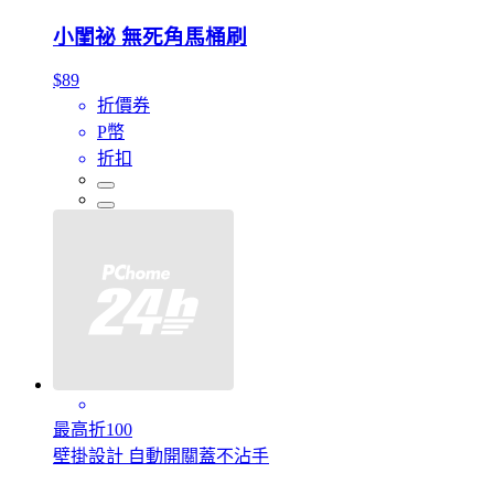
小閨祕 無死角馬桶刷
$89
折價券
P幣
折扣
最高折100
壁掛設計 自動開關蓋不沾手