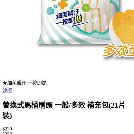
★細菌髒汙 一按即拋
妙潔
替換式馬桶刷頭 一般/多效 補充包(21片
裝)
$239