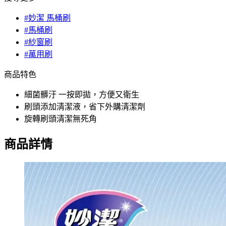
#妙潔 馬桶刷
#馬桶刷
#紗窗刷
#萬用刷
商品特色
細菌髒汙 一按即拋，方便又衛生
刷頭添加清潔液，省下外購清潔劑
旋轉刷頭清潔無死角
商品詳情