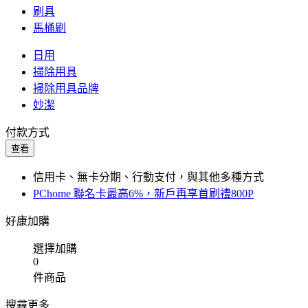
刷具
馬桶刷
日用
掃除用具
掃除用具品牌
妙潔
付款方式
查看
信用卡、無卡分期、行動支付，與其他多種方式
PChome 聯名卡最高6%，新戶再享首刷禮800P
好康加購
選擇加購
0
件商品
搜尋更多