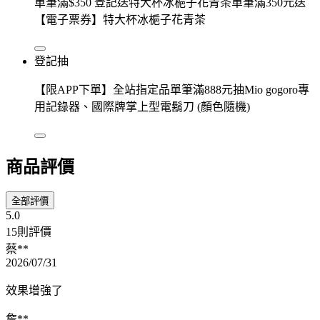
單筆滿$350 登記送特大杯冰梔子花青茶單筆滿350元送
【電子票券】特大杯冰梔子花青茶
登記抽
【限APP下單】全站指定品單筆滿888元抽Mio gogoro專
用記錄器、國際牌掌上型電鬍刀 (顏色隨機)
商品評價
全部評價
5.0
15則評價
蔡**
2026/07/31
效果增強了
詹**