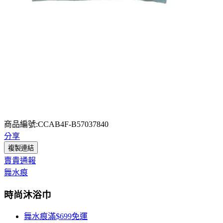
商品編號:CCAB4F-B57037840
分享
複製連結
賣貴通報
舞水痕
時尚沐浴巾
舞水痕滿$699免運