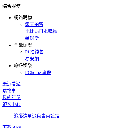
綜合服務
網路購物
露天拍賣
比比昂日本購物
媽咪愛
金融保險
Pi 拍錢包
易安網
旅遊娛樂
PChome 旅遊
最近看過
購物車
我的訂單
顧客中心
追蹤清單
退貨
會員設定
下載 APP