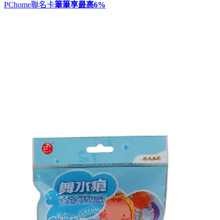
PChome聯名卡
筆筆享最高
6%