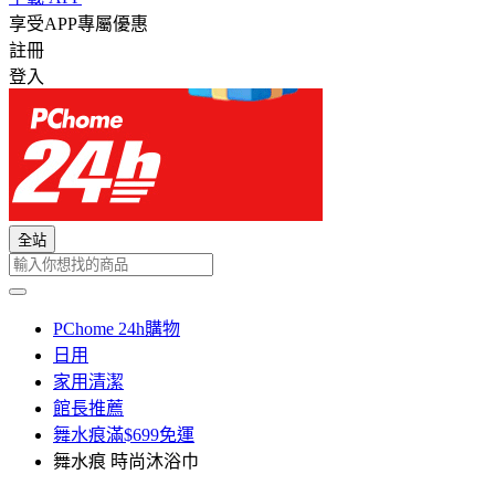
享受APP專屬優惠
註冊
登入
全站
PChome 24h購物
日用
家用清潔
館長推薦
舞水痕滿$699免運
舞水痕 時尚沐浴巾