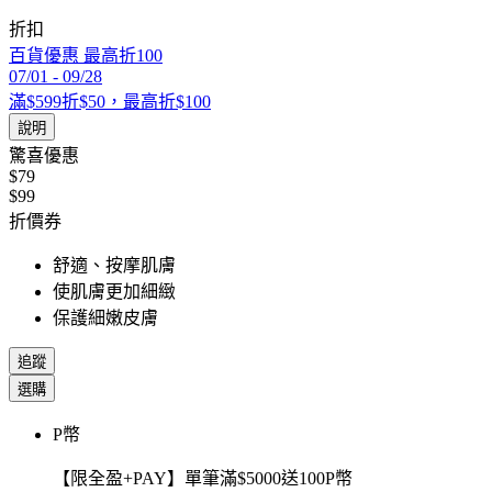
折扣
百貨優惠 最高折100
07/01
-
09/28
滿$599折$50，最高折$100
說明
驚喜優惠
$79
$99
折價券
舒適、按摩肌膚
使肌膚更加細緻
保護細嫩皮膚
追蹤
選購
P幣
【限全盈+PAY】單筆滿$5000送100P幣