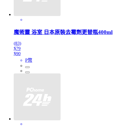
魔術靈 浴室 日本原裝去霉劑更替瓶400ml
(83)
$79
$90
P幣