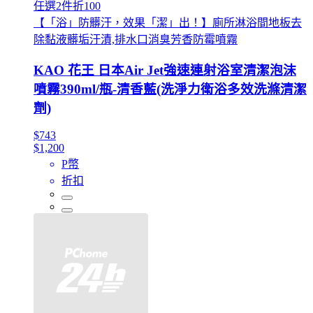
任選2件折100
【「浴」防髒汙，效果「潔」出！】廁所淋浴間地板去
除黏液髒垢汙漬,排水口消臭芳香防霉噴霧
KAO 花王 日本Air Jet強速連射浴室清潔泡沫
噴霧390ml/瓶-清香藍(洗淨力衛浴多效洗滌清潔
劑)
$743
$1,200
P幣
折扣