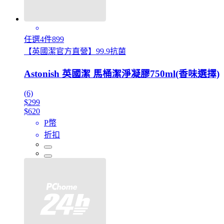
任選4件899
【英國潔官方直營】99.9抗菌
Astonish 英國潔 馬桶潔淨凝膠750ml(香味選擇)
(6)
$299
$620
P幣
折扣