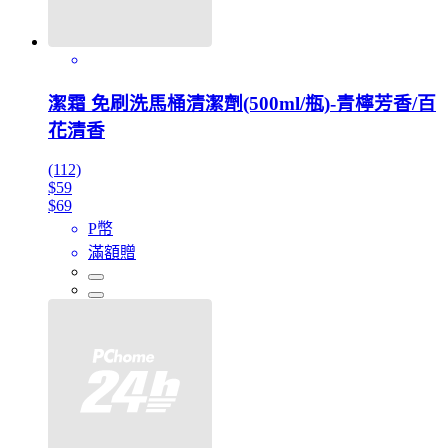
潔霜 免刷洗馬桶清潔劑(500ml/瓶)-青檸芳香/百
花清香
(112)
$59
$69
P幣
滿額贈