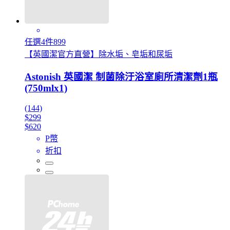
任選4件899
【英國潔官方直營】除水垢、皂垢和尿垢
Astonish 英國潔 制菌除汙浴室廁所清潔劑1瓶
(750mlx1)
(144)
$299
$620
P幣
折扣