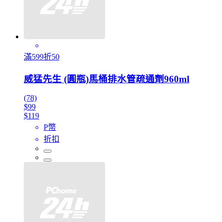
滿599折50
威猛先生 (圓瓶)馬桶排水管疏通劑960ml
(78)
$99
$119
P幣
折扣