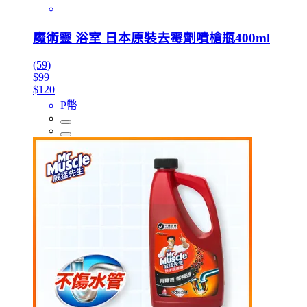
魔術靈 浴室 日本原裝去霉劑噴槍瓶400ml
(59)
$99
$120
P幣