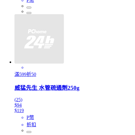
P幣
滿599折50
威猛先生 水管疏通劑250g
(25)
$94
$119
P幣
折扣