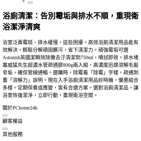
浴廁清潔：告別霉垢與排水不順，重現衛
浴潔淨清爽
浴室泛黃霉斑、排水緩慢，這些困擾。高效浴廁清潔用品能有
效解決，輕鬆分解頑固髒污，省下清潔力。頑強霉垢可選
Astonish英國潔瞬效除黴去汙清潔劑750ml，噴拭即效。排水堵
塞威猛先生超濃水管疏通膠800g兩入組，高濃度迅速溶解毛髮
皂垢，確保管線通暢。選購時，除霉看「除霉」字樣，疏通劑
重「溶解力」說明。現在入手浴廁清潔用品好時機，優惠組合
多樣。定期保養或應變，皆有合適方案。選對浴廁清潔品，讓
浴室恢復潔淨，立即行動，重現衛浴空間。
關於PChome24h
顧客權益
其他服務