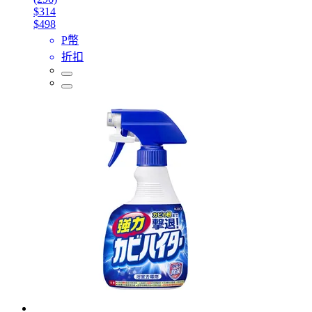
$314
$498
P幣
折扣