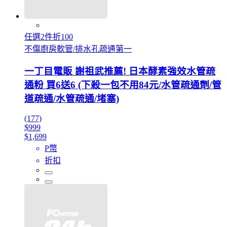
任選2件折100
不傷廚房軟管/排水孔疏通第一
一丁目電販 謝祖武推薦! 日本酵素強效水管疏
通粉 買6送6 (下殺一包不用84元/水管疏通劑/管
道疏通/水管疏通/堵塞)
(177)
$999
$1,699
P幣
折扣