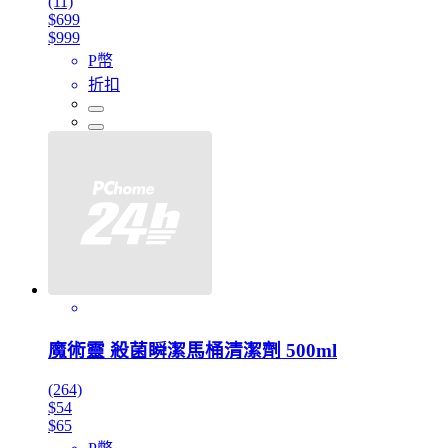
(11)
$699
$999
P幣
折扣
魔術靈 殺菌瞬潔馬桶清潔劑 500ml
(264)
$54
$65