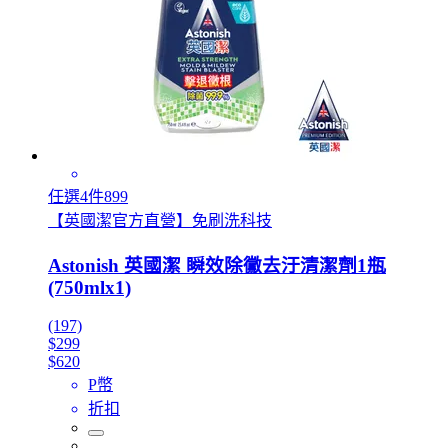
任選4件899
【英國潔官方直營】免刷洗科技
Astonish 英國潔 瞬效除黴去汙清潔劑1瓶
(750mlx1)
(197)
$299
$620
P幣
折扣