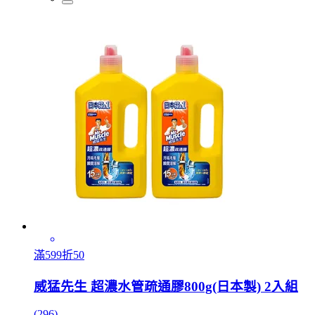
滿599折50
威猛先生 超濃水管疏通膠800g(日本製) 2入組
(296)