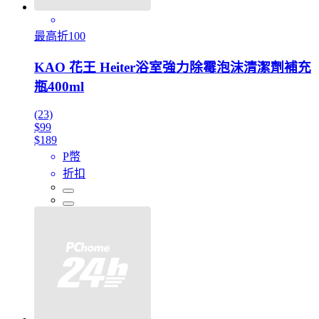
最高折100
KAO 花王 Heiter浴室強力除霉泡沫清潔劑補充
瓶400ml
(23)
$99
$189
P幣
折扣