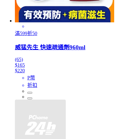
滿599折50
威猛先生 快速疏通劑960ml
(65)
$165
$220
P幣
折扣