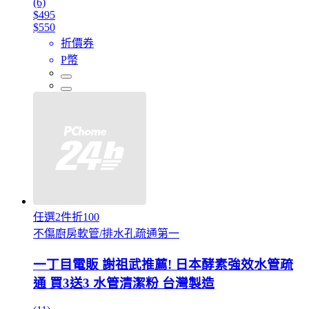
(6)
$495
$550
折價券
P幣
任選2件折100
不傷廚房軟管/排水孔疏通第一
一丁目電販 謝祖武推薦! 日本酵素強效水管疏
通 買3送3 水管清潔粉 台灣製造