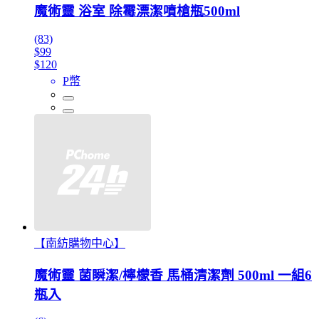
魔術靈 浴室 除霉漂潔噴槍瓶500ml
(83)
$99
$120
P幣
【南紡購物中心】
魔術靈 菌瞬潔/檸檬香 馬桶清潔劑 500ml 一組6
瓶入