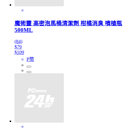
魔術靈 高密泡馬桶清潔劑 柑橘消臭 噴槍瓶
500ML
(84)
$79
$109
P幣