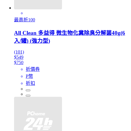
最高折100
All Clean 多益得 微生物化糞除臭分解菌40g(6
入/罐) (強力型)
(101)
$549
$750
折價券
P幣
折扣