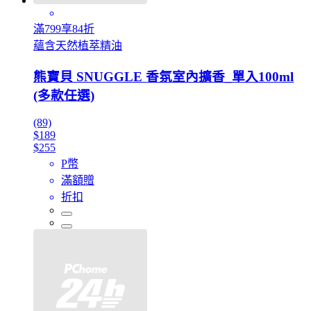
滿799享84折
蘊含天然植萃精油
熊寶貝 SNUGGLE 香氛室內擴香_單入100ml
(多款任選)
(89)
$189
$255
P幣
滿額贈
折扣