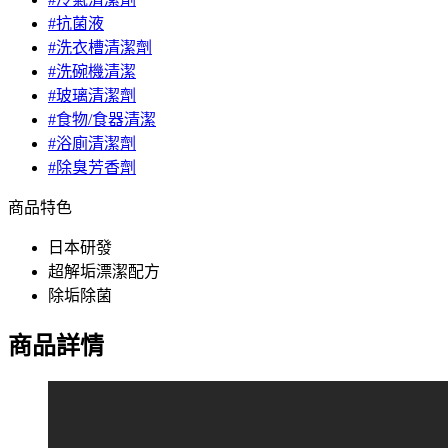
#抗菌液
#洗衣槽清潔劑
#洗碗機清潔
#玻璃清潔劑
#食物/食器清潔
#浴廁清潔劑
#除臭芳香劑
商品特色
日本研發
超解垢漂潔配方
除垢除菌
商品詳情