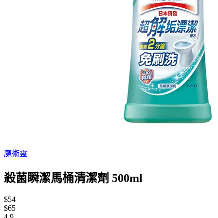
魔術靈
殺菌瞬潔馬桶清潔劑 500ml
$54
$65
4.9