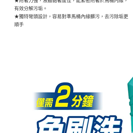
★附著力強，液體黏著度佳，能緊密附著於馬桶內緣，
有效分解污垢。
★獨特彎頭設計，容易對準馬桶內緣髒污，去污除垢更
順手