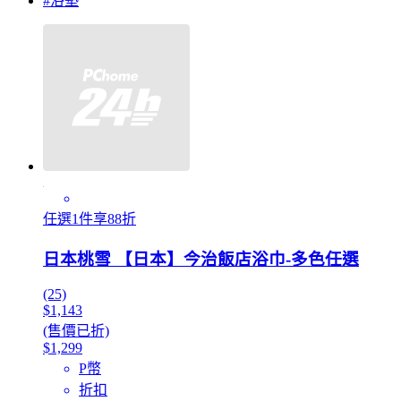
#浴墊
任選1件享88折
日本桃雪 【日本】今治飯店浴巾-多色任選
(25)
$1,143
(售價已折)
$1,299
P幣
折扣