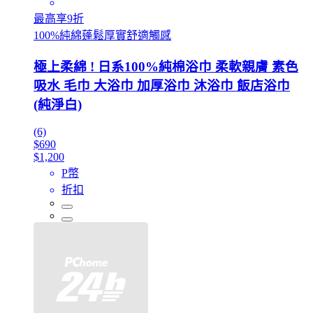
最高享9折
100%純綿蓬鬆厚實舒適觸感
極上柔綿 ! 日系100%純棉浴巾 柔軟親膚 素色
吸水 毛巾 大浴巾 加厚浴巾 沐浴巾 飯店浴巾
(純淨白)
(6)
$690
$1,200
P幣
折扣