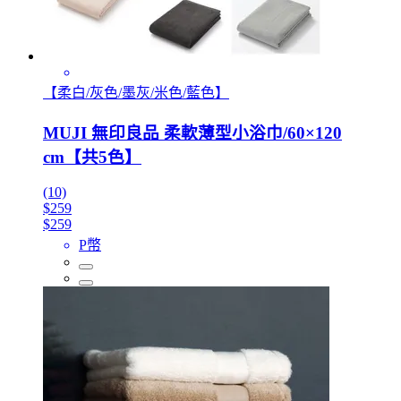
【柔白/灰色/墨灰/米色/藍色】
MUJI 無印良品 柔軟薄型小浴巾/60×120
cm【共5色】
(10)
$259
$259
P幣