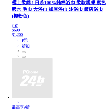
極上柔綿 ! 日系100%純棉浴巾 柔軟親膚 素色
吸水 毛巾 大浴巾 加厚浴巾 沐浴巾 飯店浴巾
(櫻粉色)
(10)
$690
$1,200
P幣
折扣
最高享9折