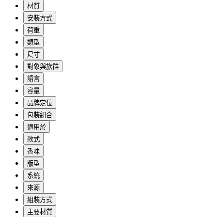
材質
安裝方式
荷重
類型
尺寸
對象與族群
語言
容量
品牌定位
包裝組合
適用於
款式
香味
版型
系統
來源
組裝方式
主要材質