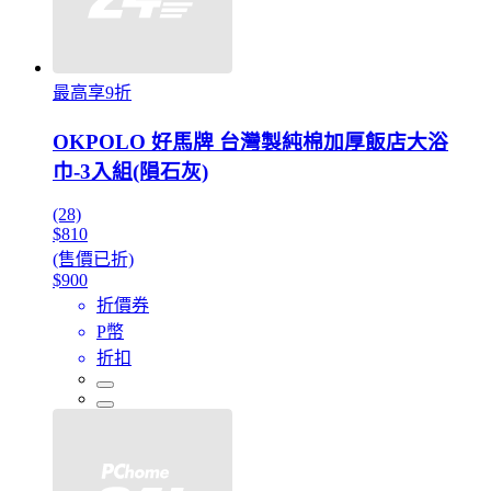
最高享9折
OKPOLO 好馬牌 台灣製純棉加厚飯店大浴
巾-3入組(隕石灰)
(28)
$810
(售價已折)
$900
折價券
P幣
折扣