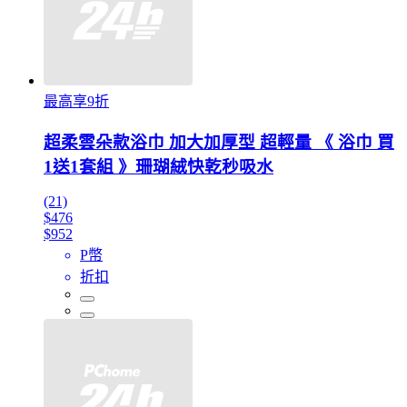
最高享9折
超柔雲朵款浴巾 加大加厚型 超輕量 《 浴巾 買
1送1套組 》珊瑚絨快乾秒吸水
(21)
$476
$952
P幣
折扣