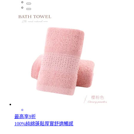
最高享9折
100%純綿蓬鬆厚實舒適觸感