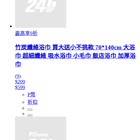
最高享9折
竹炭纖維浴巾 買大送小不挑款 70*140cm 大浴
巾 超細纖維 吸水浴巾 小毛巾 飯店浴巾 加厚浴
巾
(9)
$209
$599
P幣
折扣