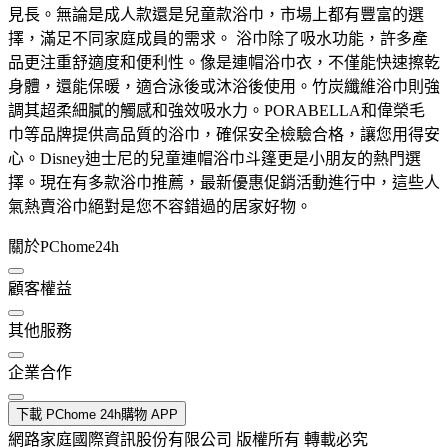
見長。無論是成人款還是兒童款浴巾，市場上都有豐富的選
擇，滿足不同家庭成員的需求。 浴巾除了吸水功能，許多產
品更注重舒適度和便利性。像是連帽浴巾衣，不僅能快速擦乾
身體，還能保暖，適合泳後或沐浴後使用。竹炭纖維浴巾則強
調其超柔細膩的觸感和強效吸水力。PORABELLA和偉榮毛
巾等品牌提供高品質的浴巾，確保安全檢驗合格，讓您用得安
心。Disney迪士尼的兒童連帽浴巾斗篷更是小朋友的熱門選
擇。現在有多款浴巾推薦，最新優惠促銷活動進行中，這些人
氣熱賣浴巾絕對是您不容錯過的居家好物。
關於PChome24h
顧客權益
其他服務
企業合作
下載 PChome 24h購物 APP
網路家庭國際資訊股份有限公司 版權所有 轉載必究