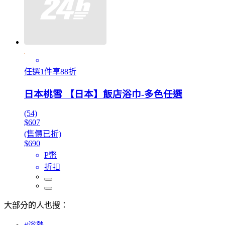
任選1件享88折
日本桃雪 【日本】飯店浴巾-多色任選
(54)
$607
(售價已折)
$690
P幣
折扣
大部分的人也搜：