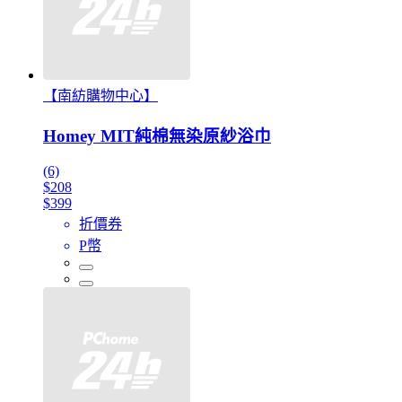
【南紡購物中心】
Homey MIT純棉無染原紗浴巾
(6)
$208
$399
折價券
P幣