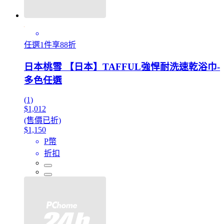
任選1件享88折
日本桃雪 【日本】TAFFUL強悍耐洗速乾浴巾-
多色任選
(1)
$1,012
(售價已折)
$1,150
P幣
折扣