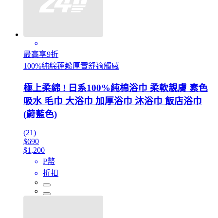
最高享9折
100%純綿蓬鬆厚實舒適觸感
極上柔綿 ! 日系100%純棉浴巾 柔軟親膚 素色
吸水 毛巾 大浴巾 加厚浴巾 沐浴巾 飯店浴巾
(蔚藍色)
(21)
$690
$1,200
P幣
折扣