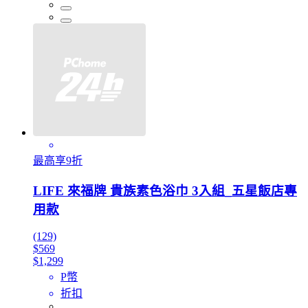
最高享9折
LIFE 來福牌 貴族素色浴巾 3入組_五星飯店專
用款
(129)
$569
$1,299
P幣
折扣