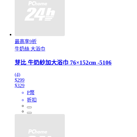
最高享9折
牛奶絲 大浴巾
芽比 牛奶紗加大浴巾 76×152cm -5106
(4)
$299
$329
P幣
折扣