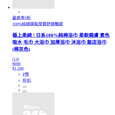
最高享9折
100%純綿蓬鬆厚實舒適觸感
極上柔綿 ! 日系100%純棉浴巾 柔軟親膚 素色
吸水 毛巾 大浴巾 加厚浴巾 沐浴巾 飯店浴巾
(棉灰色)
(13)
$690
$1,200
P幣
折扣