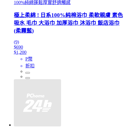
100%純綿蓬鬆厚實舒適觸感
極上柔綿 ! 日系100%純棉浴巾 柔軟親膚 素色
吸水 毛巾 大浴巾 加厚浴巾 沐浴巾 飯店浴巾
(柔霧藍)
(9)
$690
$1,200
P幣
折扣