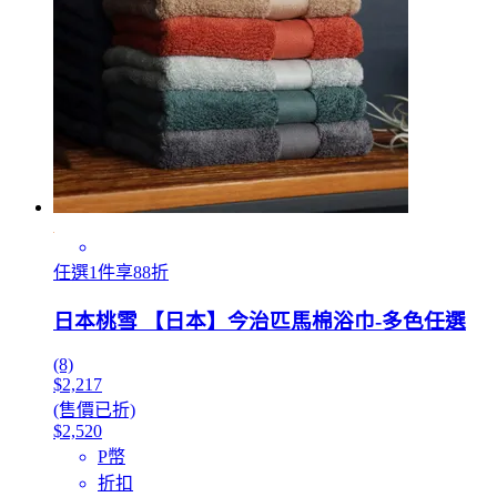
任選1件享88折
日本桃雪 【日本】今治匹馬棉浴巾-多色任選
(8)
$2,217
(售價已折)
$2,520
P幣
折扣