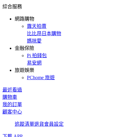
綜合服務
網路購物
露天拍賣
比比昂日本購物
媽咪愛
金融保險
Pi 拍錢包
易安網
旅遊娛樂
PChome 旅遊
最近看過
購物車
我的訂單
顧客中心
追蹤清單
退貨
會員設定
下載 APP