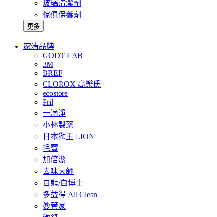
玻璃清潔劑
傢俱保養劑
更多
家清品牌
GODT LAB
3M
BREF
CLOROX 高樂氏
ecostore
Pril
一滴淨
小林製藥
日本獅王 LION
毛寶
加倍潔
去味大師
白熊/白博士
多益得 All Clean
妙管家