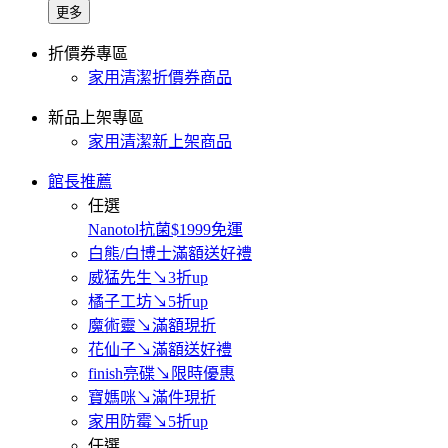
更多
折價券專區
家用清潔折價券商品
新品上架專區
家用清潔新上架商品
館長推薦
任選
Nanotol抗菌$1999免運
白熊/白博士滿額送好禮
威猛先生↘3折up
橘子工坊↘5折up
魔術靈↘滿額現折
花仙子↘滿額送好禮
finish亮碟↘限時優惠
寶媽咪↘滿件現折
家用防霉↘5折up
任選