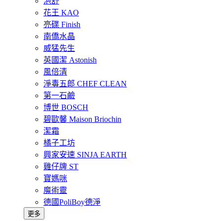
泡舒
花王 KAO
亮碟 Finish
南僑水晶
威猛先生
英國潔 Astonish
風倍清
淨毒五郎 CHEF CLEAN
第一石鹼
博世 BOSCH
碧歐馨 Maison Briochin
潔霜
橘子工坊
興家安速 SINJA EARTH
雞仔牌 ST
寶媽咪
魔術靈
德國PoliBoy德淨
更多