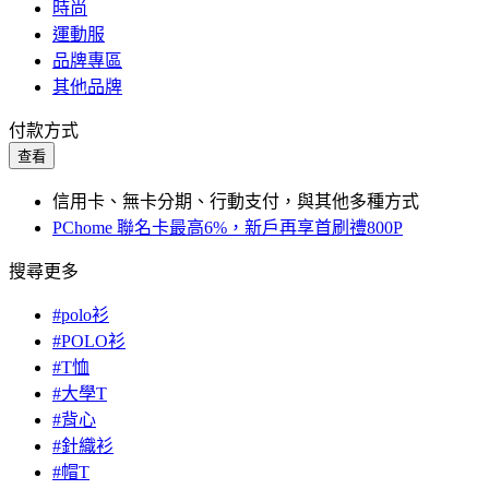
時尚
運動服
品牌專區
其他品牌
付款方式
查看
信用卡、無卡分期、行動支付，與其他多種方式
PChome 聯名卡最高6%，新戶再享首刷禮800P
搜尋更多
#polo衫
#POLO衫
#T恤
#大學T
#背心
#針織衫
#帽T