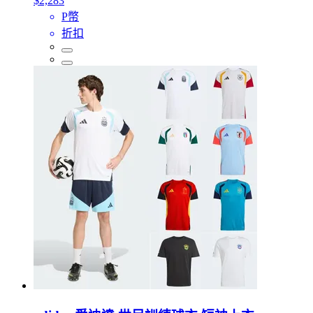
$2,283
P幣
折扣