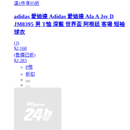
滿1件享95折
adidas 愛迪達 Adidas 愛迪達 Afa A Jsy D
JM8395 男 T恤 深藍 世界盃 阿根廷 客場 短袖
球衣
(3)
$2,168
(售價已折)
$2,283
P幣
折扣