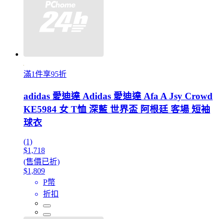
滿1件享95折
adidas 愛迪達 Adidas 愛迪達 Afa A Jsy Crowd
KE5984 女 T恤 深藍 世界盃 阿根廷 客場 短袖
球衣
(1)
$1,718
(售價已折)
$1,809
P幣
折扣