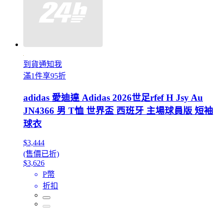
到貨通知我
滿1件享95折
adidas 愛迪達 Adidas 2026世足rfef H Jsy Au
JN4366 男 T恤 世界盃 西班牙 主場球員版 短袖
球衣
$3,444
(售價已折)
$3,626
P幣
折扣