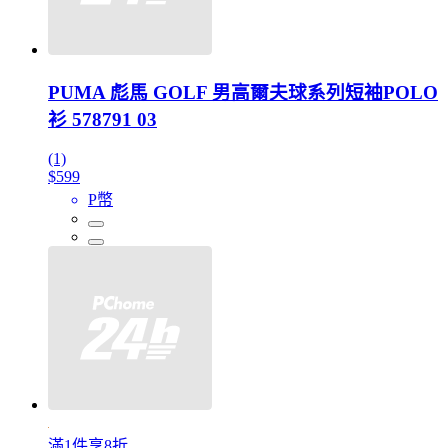
PUMA 彪馬 GOLF 男高爾夫球系列短袖POLO
衫 578791 03
(1)
$599
P幣
滿1件享8折