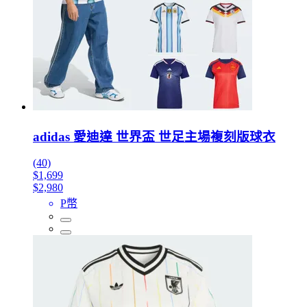
adidas 愛迪達 世界盃 世足主場複刻版球衣
(40)
$1,699
$2,980
P幣