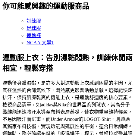
你可能感興趣的運動服商品
訓練服
足球服
運動褲
NCAA 大學T
運動服上衣：告別濕黏悶熱，訓練休閒兩
相宜，輕鬆穿搭
運動後身體濕黏，是許多人對運動服上衣感到困擾的主因，尤
其在濕熱的台灣氣候下，悶熱感更影響活動意願。選擇能快速
排汗、保持肌膚乾爽的機能上衣，是運動舒適度的核心要素。
檢視商品清單，如adidas與Nike的世界盃系列球衣，其高分子
纖維能迅速將汗水導至布料表層蒸發，使衣物重量維持輕盈，
不易因吸汗而沉重。而Under Armour的LOGOT-Shirt，則透過
其獨家布料技術，實現透氣與延展性的平衡，適合日常訓練。
選購時，務必確認布料的「吸濕排汗」標示，並輕拉感受其彈