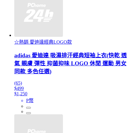
☆熱銷 愛迪達經典LOGO款
adidas 愛迪達 吸濕排汗經典短袖上衣(快乾 透
氣 親膚 彈性 抑菌抑味 LOGO 休閒 運動 男女
同款 多色任選)
(65)
$499
$1,250
P幣