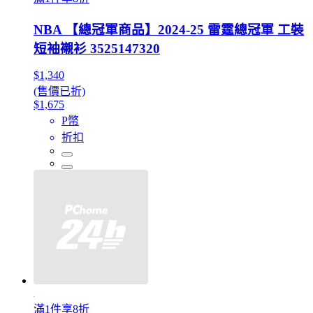
NBA 【總冠軍商品】2024-25 雷霆總冠軍 工裝
短袖襯衫 3525147320
$1,340
(售價已折)
$1,675
P幣
折扣
滿1件享8折