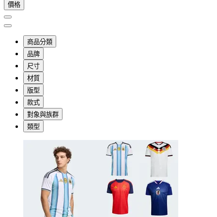
價格
商品分類
品牌
尺寸
材質
版型
款式
對象與族群
類型