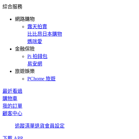
綜合服務
網路購物
露天拍賣
比比昂日本購物
媽咪愛
金融保險
Pi 拍錢包
易安網
旅遊娛樂
PChome 旅遊
最近看過
購物車
我的訂單
顧客中心
追蹤清單
退貨
會員設定
下載 APP