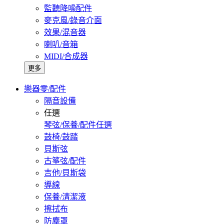
監聽降噪配件
麥克風/錄音介面
效果/混音器
喇叭/音箱
MIDI/合成器
更多
樂器零/配件
隔音設備
任選
琴弦/保養/配件任選
鼓椅/鼓踏
貝斯弦
古箏弦/配件
吉他/貝斯袋
導線
保養/清潔液
擦拭布
防塵罩