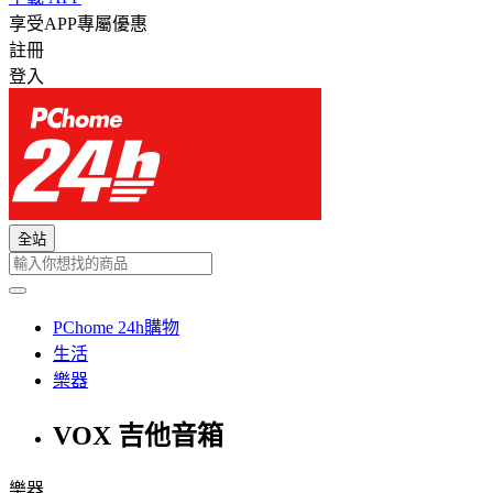
享受APP專屬優惠
註冊
登入
全站
PChome 24h購物
生活
樂器
VOX 吉他音箱
樂器