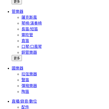
更多
管樂器
薩克斯風
琴椅/演奏椅
長笛/短笛
電吹管
直笛
口琴/口風琴
銅管樂器
更多
國樂器
拉弦樂器
豎笛
彈撥樂器
陶笛
直播/錄音/數位
配件