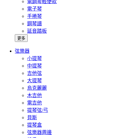
電鋼琴輕便款
電子琴
手捲琴
鋼琴譜
延音踏板
更多
弦樂器
小提琴
中提琴
吉他弦
大提琴
烏克麗麗
木吉他
電吉他
提琴弦/弓
貝斯
提琴盒
弦樂器周邊