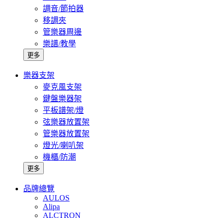
調音/節拍器
移調夾
管樂器周邊
樂譜/教學
更多
樂器支架
麥克風支架
鍵盤樂器架
平板譜架/燈
弦樂器放置架
管樂器放置架
燈光/喇叭架
機櫃/防潮
更多
品牌總覽
AULOS
Alipa
ALCTRON