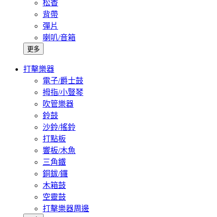
松香
背帶
彈片
喇叭/音箱
更多
打擊樂器
電子/爵士鼓
拇指/小豎琴
吹管樂器
鈴鼓
沙鈴/搖鈴
打點板
響板/木魚
三角鐵
銅鈸/鑼
木箱鼓
空靈鼓
打擊樂器周邊