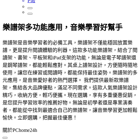
P幣
樂譜架多功能應用，音樂學習好幫手
樂譜架是音樂學習者的必備工具，樂譜架不僅能穩固放置樂
譜，更是提升閱讀體驗的利器。這款多功能樂譜架，結合了閱
讀架、書架、平板架和iPad支架的功能，無論是電子琴譜架還
是鋼琴譜架，都能輕鬆應對。其桌上譜架設計，方便隨時隨地
使用，讓您在練習或閱讀時，都能保持最佳姿勢。樂譜架的多
元應用，是音樂愛好者的熱門選擇。 我們提供最新款樂譜
架，集結各大品牌優點，滿足不同需求。這款人氣樂譜架設計
精巧，收納方便，輕巧便攜。現在選購，享有多重優惠促銷，
是您提升學習效率的推薦好物。無論是初學者還是專業演奏
者，都能從中找到最適合自己的樂譜架，讓音樂學習更加輕鬆
愉快。立即選購，把握最佳優惠！
關於PChome24h