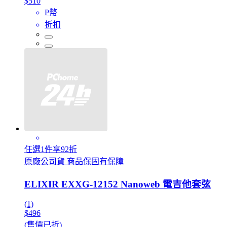
$510
P幣
折扣
任選1件享92折
原廠公司貨 商品保固有保障
ELIXIR EXXG-12152 Nanoweb 電吉他套弦
(1)
$496
(售價已折)