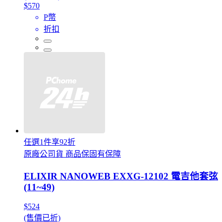
$570
P幣
折扣
任選1件享92折
原廠公司貨 商品保固有保障
ELIXIR NANOWEB EXXG-12102 電吉他套弦
(11~49)
$524
(售價已折)