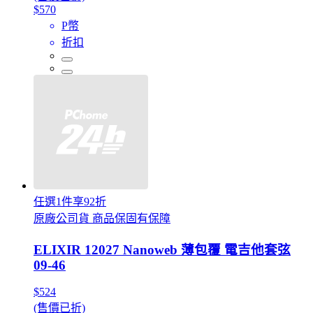
$570
P幣
折扣
任選1件享92折
原廠公司貨 商品保固有保障
ELIXIR 12027 Nanoweb 薄包覆 電吉他套弦
09-46
$524
(售價已折)