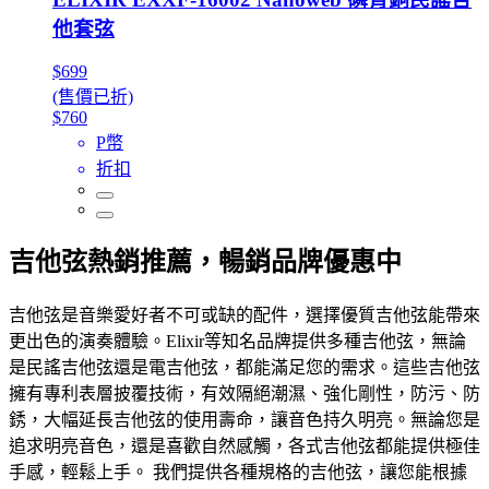
他套弦
$699
(售價已折)
$760
P幣
折扣
吉他弦熱銷推薦，暢銷品牌優惠中
吉他弦是音樂愛好者不可或缺的配件，選擇優質吉他弦能帶來
更出色的演奏體驗。Elixir等知名品牌提供多種吉他弦，無論
是民謠吉他弦還是電吉他弦，都能滿足您的需求。這些吉他弦
擁有專利表層披覆技術，有效隔絕潮濕、強化剛性，防污、防
銹，大幅延長吉他弦的使用壽命，讓音色持久明亮。無論您是
追求明亮音色，還是喜歡自然感觸，各式吉他弦都能提供極佳
手感，輕鬆上手。 我們提供各種規格的吉他弦，讓您能根據