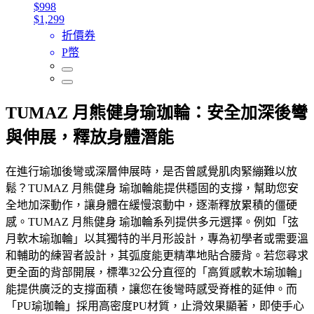
$998
$1,299
折價券
P幣
TUMAZ 月熊健身瑜珈輪：安全加深後彎
與伸展，釋放身體潛能
在進行瑜珈後彎或深層伸展時，是否曾感覺肌肉緊繃難以放
鬆？TUMAZ 月熊健身 瑜珈輪能提供穩固的支撐，幫助您安
全地加深動作，讓身體在緩慢滾動中，逐漸釋放累積的僵硬
感。TUMAZ 月熊健身 瑜珈輪系列提供多元選擇。例如「弦
月軟木瑜珈輪」以其獨特的半月形設計，專為初學者或需要溫
和輔助的練習者設計，其弧度能更精準地貼合腰背。若您尋求
更全面的背部開展，標準32公分直徑的「高質感軟木瑜珈輪」
能提供廣泛的支撐面積，讓您在後彎時感受脊椎的延伸。而
「PU瑜珈輪」採用高密度PU材質，止滑效果顯著，即使手心