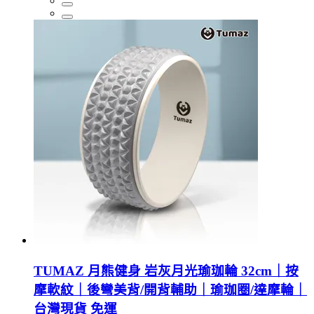
TUMAZ 月熊健身 岩灰月光瑜珈輪 32cm｜按
摩軟紋｜後彎美背/開背輔助｜瑜珈圈/達摩輪｜
台灣現貨 免運