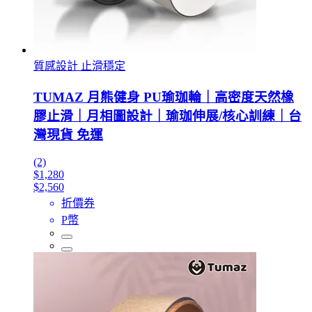
質感設計 止滑穩定
TUMAZ 月熊健身 PU瑜珈輪｜高密度天然橡
膠止滑｜月相圖設計｜瑜珈伸展/核心訓練｜台
灣現貨 免運
(2)
$1,280
$2,560
折價券
P幣