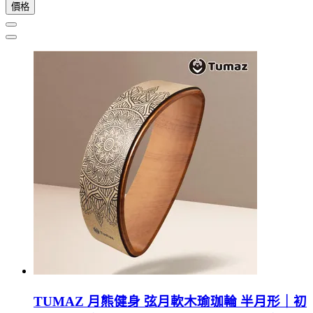
價格
TUMAZ 月熊健身 弦月軟木瑜珈輪 半月形｜初