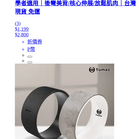
學者適用｜後彎美背/核心伸展/放鬆肌肉｜台灣
現貨 免運
(3)
$1,199
$2,800
折價券
P幣