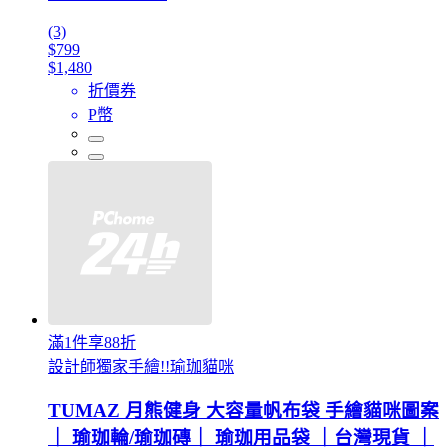
(3)
$799
$1,480
折價券
P幣
滿1件享88折
設計師獨家手繪!!瑜珈貓咪
TUMAZ 月熊健身 大容量帆布袋 手繪貓咪圖案
｜ 瑜珈輪/瑜珈磚｜ 瑜珈用品袋 ｜台灣現貨 ｜