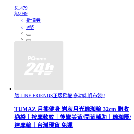
$1,479
$2,099
折價券
P幣
贈 LINE FRIENDS正版授權 多功能帆布袋!!
TUMAZ 月熊健身 岩灰月光瑜珈輪 32cm 贈收
納袋｜按摩軟紋｜後彎美背/開背輔助｜瑜珈圈/
達摩輪｜台灣現貨 免運