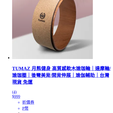
TUMAZ 月熊健身 高質感軟木瑜珈輪｜達摩輪/
瑜珈圈｜後彎美背/開背伸展｜瑜伽輔助｜台灣
現貨 免運
(4)
$999
折價券
P幣