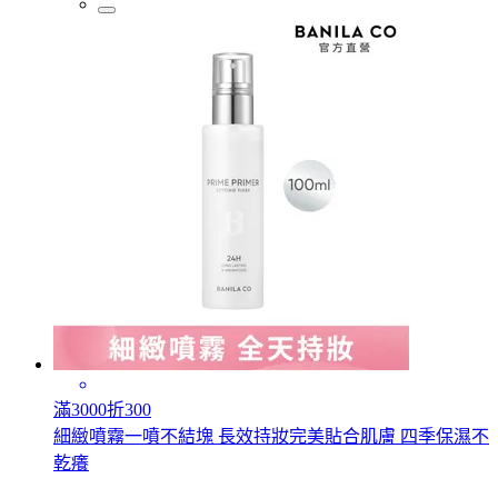
滿3000折300
細緻噴霧一噴不結塊 長效持妝完美貼合肌膚 四季保濕不
乾癢