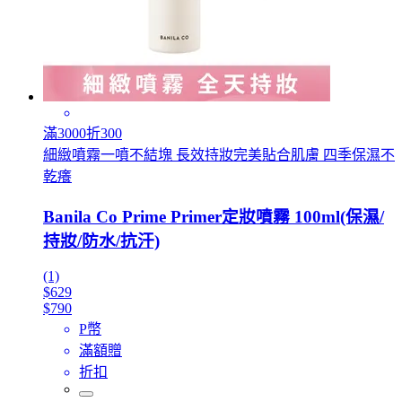
滿3000折300
細緻噴霧一噴不結塊 長效持妝完美貼合肌膚 四季保濕不
乾癢
Banila Co Prime Primer定妝噴霧 100ml(保濕/
持妝/防水/抗汗)
(1)
$629
$790
P幣
滿額贈
折扣