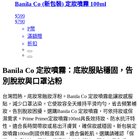
Banila Co (新包裝) 定妝噴霧 100ml
$599
$790
P幣
滿額贈
折扣
Banila Co 定妝噴霧：底妝服貼穩固，告
別脫妝與口罩沾粉
台灣悶熱，底妝常融妝浮粉。Banila Co 定妝噴霧能讓妝感服
貼，減少口罩沾染。它使妝容全天維持平滑均勻，省去頻繁補
妝，告別脫妝困擾。選購Banila Co 定妝噴霧，可依持妝或保
濕需求。Prime Primer定妝噴霧100ml具長效持妝、防水抗汗特
性，適合長時間帶妝或易出汗膚質，確保妝感穩固。新包裝定
妝噴霧100ml則提供輕度保濕，適合偏乾肌。選購請確認「保