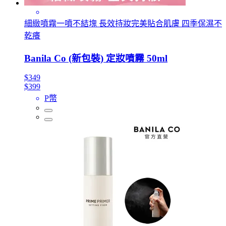
細緻噴霧一噴不結塊 長效持妝完美貼合肌膚 四季保濕不
乾癢
Banila Co (新包裝) 定妝噴霧 50ml
$349
$399
P幣