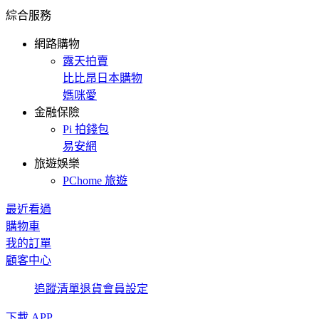
綜合服務
網路購物
露天拍賣
比比昂日本購物
媽咪愛
金融保險
Pi 拍錢包
易安網
旅遊娛樂
PChome 旅遊
最近看過
購物車
我的訂單
顧客中心
追蹤清單
退貨
會員設定
下載 APP