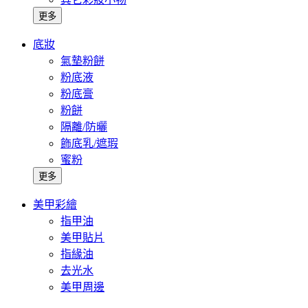
更多
底妝
氣墊粉餅
粉底液
粉底膏
粉餅
隔離/防曬
飾底乳/遮瑕
蜜粉
更多
美甲彩繪
指甲油
美甲貼片
指緣油
去光水
美甲周邊