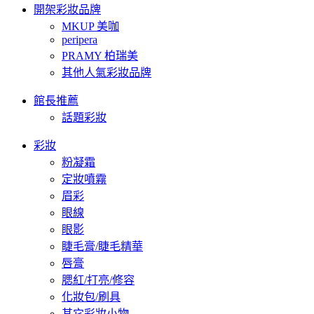
開架彩妝品牌
MKUP 美咖
peripera
PRAMY 柏瑞美
其他人氣彩妝品牌
館長推薦
話題彩妝
彩妝
粉凝霜
定妝噴霧
眉彩
眼線
眼影
睫毛膏/睫毛精華
唇膏
腮紅/打亮/修容
化妝包/刷具
其它彩妝小物