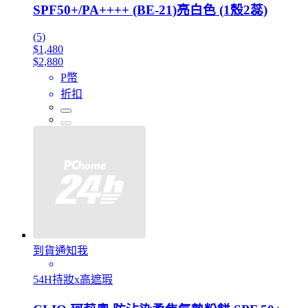
SPF50+/PA++++ (BE-21)亮白色 (1殼2蕊)
(5)
$1,480
$2,880
P幣
折扣
到貨通知我
54H持妝x高遮瑕