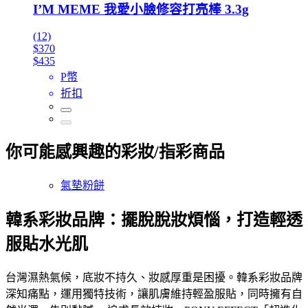
I’M MEME 我愛小臉修容打亮棒 3.3g
(12)
$370
$435
P幣
折扣
你可能感興趣的彩妝/指彩商品
氣墊粉餅
韓系彩妝品牌：擺脫脫妝煩惱，打造輕透
服貼水光肌
台灣濕熱氣候，底妝不持久、妝感厚重是困擾。韓系彩妝品牌
深知痛點，運用獨特技術，讓肌膚維持輕盈服貼，同時擁有自