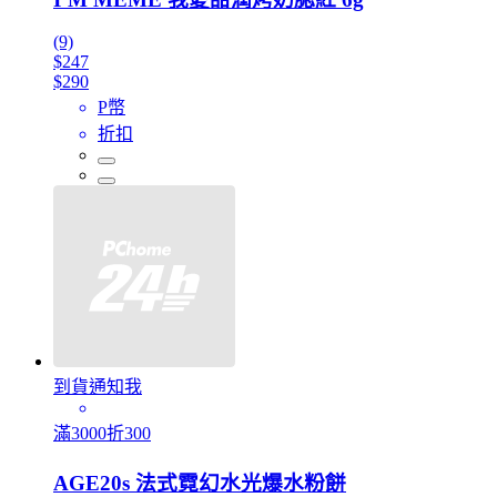
(9)
$247
$290
P幣
折扣
到貨通知我
滿3000折300
AGE20s 法式霓幻水光爆水粉餅