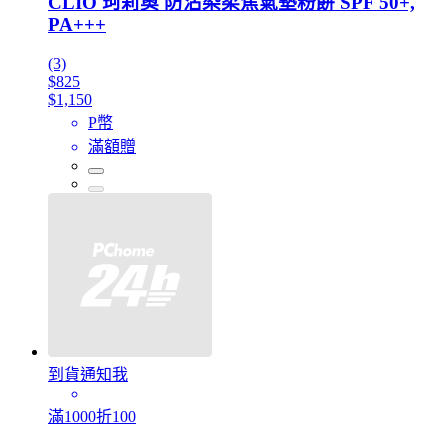
CLIO 珂莉奧 防沾染柔焦氣墊粉餅 SPF 50+,
PA+++
(3)
$825
$1,150
P幣
滿額贈
到貨通知我
滿1000折100