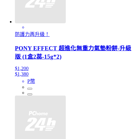
防護力再升級！
PONY EFFECT 超進化無重力氣墊粉餅-升級
版 (1盒2蕊-15g*2)
$1,200
$1,380
P幣