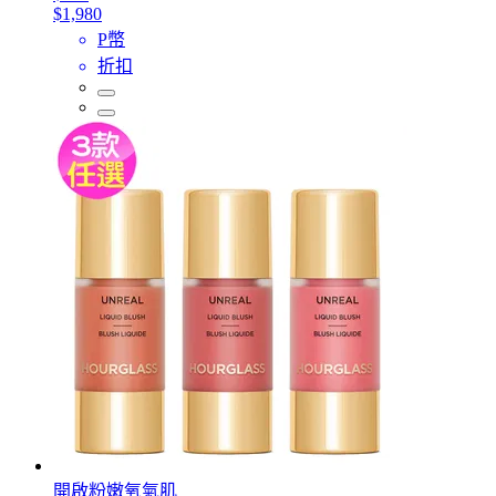
$1,980
P幣
折扣
開啟粉嫩氧氣肌