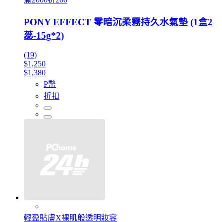
PONY EFFECT 零暗沉柔霧持久水氣墊 (1盒2
蕊-15g*2)
(19)
$1,250
$1,380
P幣
折扣
輕盈貼膚X裸肌般透明妝容