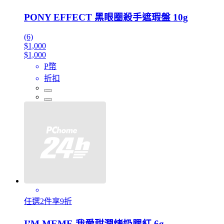
PONY EFFECT 黑眼圈殺手遮瑕盤 10g
(6)
$1,000
$1,000
P幣
折扣
任選2件享9折
I’M MEME 我愛甜潤烤奶腮紅 6g