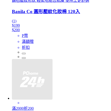
鑽石壓紋形狀 輕柔地貼合肌膚 使用上更舒適
Banila Co 圓形壓紋化妝棉 120入
(1)
$199
$200
P幣
滿額贈
折扣
滿2000折200