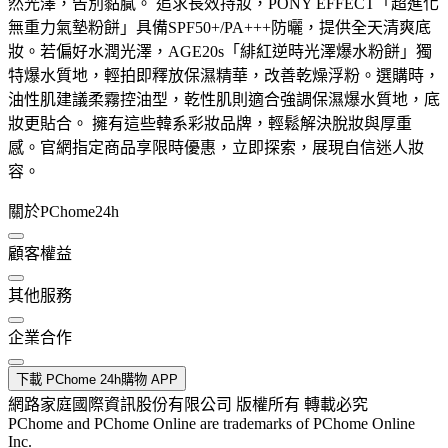
然光澤，告別黏膩。 追求長效持妝，PONY EFFECT「超進化
無重力氣墊粉餅」具備SPF50+/PA+++防曬，提供全天清爽底
妝。若偏好水潤光澤，AGE20s「緋紅逆時光澤爆水粉餅」獨
特爆水質地，輕拍即釋放保濕精華，改善乾燥浮粉。選購時，
油性肌建議柔霧控油型，乾性肌則適合強調保濕爆水質地，底
妝更貼合。 擁有這些韓系彩妝品牌，輕鬆解決脫妝與厚重
感。官網指定商品享限時優惠，立即探索，展現自信迷人妝
容。
關於PChome24h
顧客權益
其他服務
企業合作
下載 PChome 24h購物 APP
網路家庭國際資訊股份有限公司 版權所有 轉載必究
PChome and PChome Online are trademarks of PChome Online
Inc.