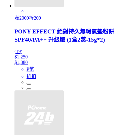
滿2000折200
PONY EFFECT 絕對持久無瑕氣墊粉餅
SPF40/PA++ 升級版 (1盒2蕊-15g*2)
(19)
$1,250
$1,380
P幣
折扣