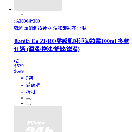
滿3000折300
韓國熱銷卸妝神器 溫和卸妝不熏眼
Banila Co ZERO零感肌瞬淨卸妝霜100ml-多款
任選 (潤澤/控油/舒敏/滋潤)
(7)
$539
$699
P幣
滿額贈
折扣