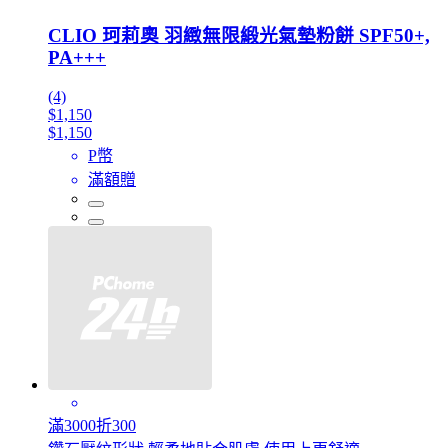
CLIO 珂莉奧 羽緻無限緞光氣墊粉餅 SPF50+,
PA+++
(4)
$1,150
$1,150
P幣
滿額贈
滿3000折300