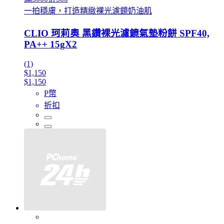
一拍穩膚，打造精緻裸光濾鏡奶油肌
CLIO 珂莉奧 黑鑽裸光濾鏡氣墊粉餅 SPF40,
PA++ 15gX2
(1)
$1,150
$1,150
P幣
折扣