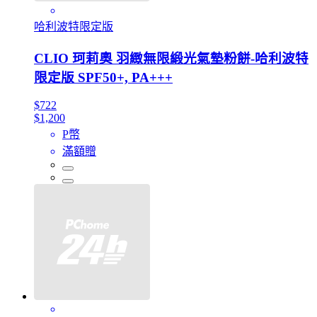
哈利波特限定版
CLIO 珂莉奧 羽緻無限緞光氣墊粉餅-哈利波特
限定版 SPF50+, PA+++
$722
$1,200
P幣
滿額贈