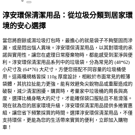
淳安環保清潔用品：從垃圾分類到居家環
境的安心選擇
當您將廚餘或濕垃圾打包時，最擔心的就是袋子不夠堅固而滲
漏，或是悶出惱人異味。淳安環保清潔用品，以其對環境的承
諾與實用性，讓您在處理日常廢棄物時，都能感受到潔淨與便
利。淳安環保清潔用品系列中的垃圾袋，分為常見的 (48*62)
小尺寸及 (64*76) 大尺寸，方便您搭配不同容量的垃圾桶使
用。這兩種規格皆採 110g 厚度設計，相較於市面常見的輕薄
袋體，其抗拉扯能力更強，能有效避免尖銳物品或重壓造成的
破裂，減少清潔困擾。購買時，考量家中垃圾桶的周長與高
度，選擇比桶身略大的尺寸，才能確保袋口服貼且不易滑落。
現在就為您的居家環境升級，淳安環保清潔用品提供多捲實惠
組，讓您省下頻繁採買的時間。選擇淳安環保清潔用品，不僅
支持環保，更能為您的生活帶來實質的便利，立即加入購物
車！