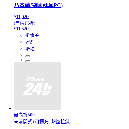
乃本輪/德國拜耳PC)
$11,020
(售價已折)
$11,520
折價券
P幣
折扣
最高折500
★前開式+可擴充+防盜拉鍊