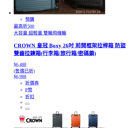
預購
最高折500
大容量 超輕量 雙輪飛機輪
CROWN 皇冠 Boxy 26吋 前開框架拉桿箱 防盜
雙齒拉鍊箱(行李箱/旅行箱/密碼鎖)
$6,488
(售價已折)
$6,988
折價券
P幣
折扣