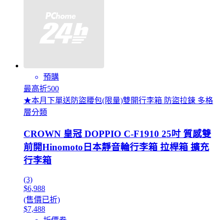
預購
最高折500
★本月下單送防盜腰包(限量)雙開行李箱 防盜拉鍊 多格
層分類
CROWN 皇冠 DOPPIO C-F1910 25吋 質感雙
前開Hinomoto日本靜音輪行李箱 拉桿箱 擴充
行李箱
(3)
$6,988
(售價已折)
$7,488