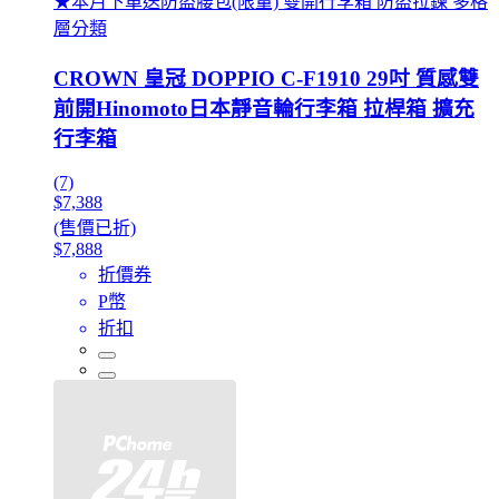
★本月下單送防盜腰包(限量) 雙開行李箱 防盜拉鍊 多格
層分類
CROWN 皇冠 DOPPIO C-F1910 29吋 質感雙
前開Hinomoto日本靜音輪行李箱 拉桿箱 擴充
行李箱
(7)
$7,388
(售價已折)
$7,888
折價券
P幣
折扣