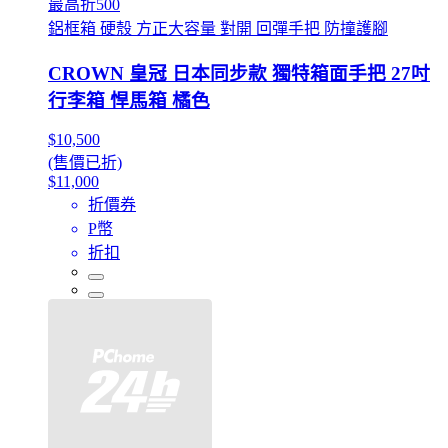
最高折500
鋁框箱 硬殼 方正大容量 對開 回彈手把 防撞護腳
CROWN 皇冠 日本同步款 獨特箱面手把 27吋
行李箱 悍馬箱 橘色
$10,500
(售價已折)
$11,000
折價券
P幣
折扣