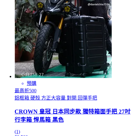
預購
最高折500
鋁框箱 硬殼 方正大容量 對開 回彈手把
CROWN 皇冠 日本同步款 獨特箱面手把 27吋
行李箱 悍馬箱 黑色
(1)