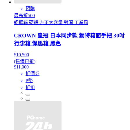
預購
最高折500
鋁框箱 硬殼 方正大容量 對開 工業風
CROWN 皇冠 日本同步款 獨特箱面手把 30吋
行李箱 悍馬箱 黑色
$10,500
(售價已折)
$11,000
折價券
P幣
折扣