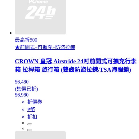
最高折500
★前開式+可擴充+防盜拉鍊
CROWN 皇冠 Airstride 24吋前開式可擴充行李
箱 拉桿箱 旅行箱 (雙齒防盜拉鍊/TSA海關鎖)
$6,480
(售價已折)
$6,980
折價券
P幣
折扣