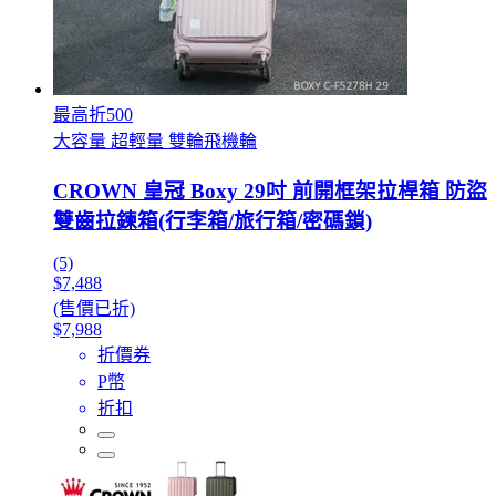
最高折500
大容量 超輕量 雙輪飛機輪
CROWN 皇冠 Boxy 29吋 前開框架拉桿箱 防盜
雙齒拉鍊箱(行李箱/旅行箱/密碼鎖)
(5)
$7,488
(售價已折)
$7,988
折價券
P幣
折扣