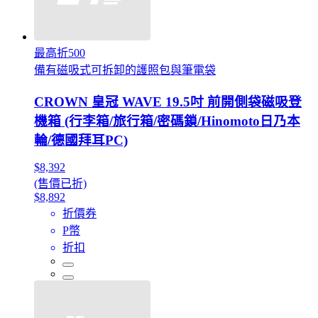
最高折500
備有磁吸式可拆卸的護照包與筆電袋
CROWN 皇冠 WAVE 19.5吋 前開側袋磁吸登
機箱 (行李箱/旅行箱/密碼鎖/Hinomoto日乃本
輪/德國拜耳PC)
$8,392
(售價已折)
$8,892
折價券
P幣
折扣