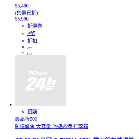
$5,480
(售價已折)
$5,980
折價券
P幣
折扣
預購
最高折500
防撞護角 大容量 旅遊必備 行李箱