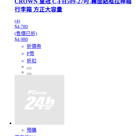
CROWN 皇冠 C-FH509-27吋-霧面鋁框拉桿箱
行李箱 方正大容量
(4)
$4,780
(售價已折)
$4,980
折價券
P幣
折扣
預購