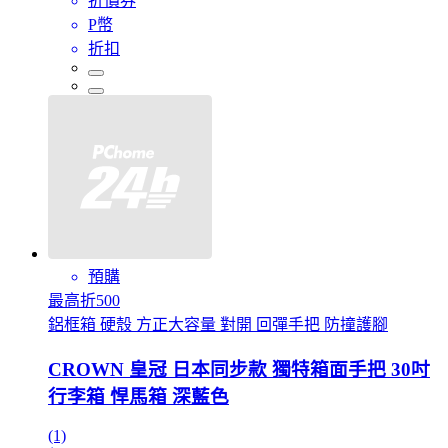
折價券
P幣
折扣
預購
最高折500
鋁框箱 硬殼 方正大容量 對開 回彈手把 防撞護腳
CROWN 皇冠 日本同步款 獨特箱面手把 30吋
行李箱 悍馬箱 深藍色
(1)