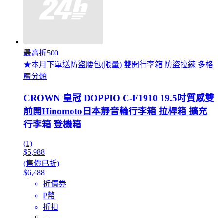
最高折500
★本月下單送防盜腰包(限量) 雙開行李箱 防盜拉鍊 多格
層分類
CROWN 皇冠 DOPPIO C-F1910 19.5吋質感雙
前開Hinomoto日本靜音輪行李箱 拉桿箱 擴充
行李箱 登機箱
(1)
$5,988
(售價已折)
$6,488
折價券
P幣
折扣