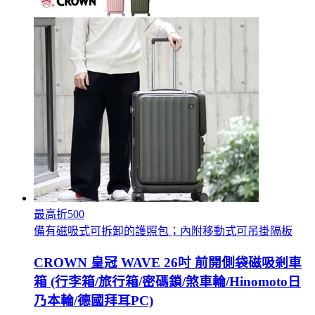
最高折500
備有磁吸式可拆卸的護照包；內附移動式可吊掛隔板
CROWN 皇冠 WAVE 26吋 前開側袋磁吸剎車
箱 (行李箱/旅行箱/密碼鎖/煞車輪/Hinomoto日
乃本輪/德國拜耳PC)