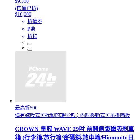
$9,500
(售價已折)
$10,000
折價券
P幣
折扣
最高折500
備有磁吸式可拆卸的護照包；內附移動式可吊掛隔板
CROWN 皇冠 WAVE 29吋 前開側袋磁吸剎車
箱 (行李箱/旅行箱/密碼鎖/煞車輪/Hinomoto日