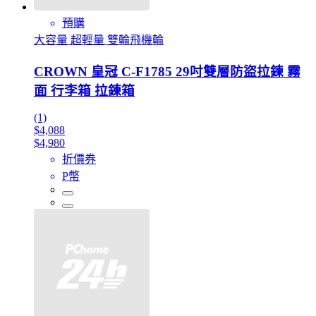
預購
大容量 超輕量 雙輪飛機輪
CROWN 皇冠 C-F1785 29吋雙層防盜拉鍊 霧
面 行李箱 拉鍊箱
(1)
$4,088
$4,980
折價券
P幣