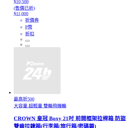
$10,500
(售價已折)
$11,000
折價券
P幣
折扣
最高折500
大容量 超輕量 雙輪飛機輪
CROWN 皇冠 Boxy 21吋 前開框架拉桿箱 防盜
雙齒拉鍊箱(行李箱/旅行箱/密碼鎖)