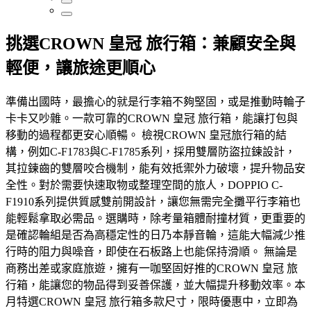
挑選CROWN 皇冠 旅行箱：兼顧安全與
輕便，讓旅途更順心
準備出國時，最擔心的就是行李箱不夠堅固，或是推動時輪子
卡卡又吵雜。一款可靠的CROWN 皇冠 旅行箱，能讓打包與
移動的過程都更安心順暢。 檢視CROWN 皇冠旅行箱的結
構，例如C-F1783與C-F1785系列，採用雙層防盜拉鍊設計，
其拉鍊齒的雙層咬合機制，能有效抵禦外力破壞，提升物品安
全性。對於需要快速取物或整理空間的旅人，DOPPIO C-
F1910系列提供質感雙前開設計，讓您無需完全攤平行李箱也
能輕鬆拿取必需品。選購時，除考量箱體耐撞材質，更重要的
是確認輪組是否為高穩定性的日乃本靜音輪，這能大幅減少推
行時的阻力與噪音，即使在石板路上也能保持滑順。 無論是
商務出差或家庭旅遊，擁有一咖堅固好推的CROWN 皇冠 旅
行箱，能讓您的物品得到妥善保護，並大幅提升移動效率。本
月特選CROWN 皇冠 旅行箱多款尺寸，限時優惠中，立即為