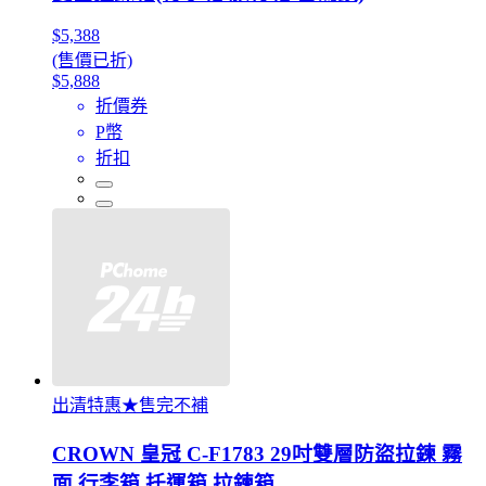
$5,388
(售價已折)
$5,888
折價券
P幣
折扣
出清特惠★售完不補
CROWN 皇冠 C-F1783 29吋雙層防盜拉鍊 霧
面 行李箱 托運箱 拉鍊箱