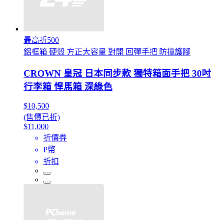
最高折500
鋁框箱 硬殼 方正大容量 對開 回彈手把 防撞護腳
CROWN 皇冠 日本同步款 獨特箱面手把 30吋
行李箱 悍馬箱 深綠色
$10,500
(售價已折)
$11,000
折價券
P幣
折扣