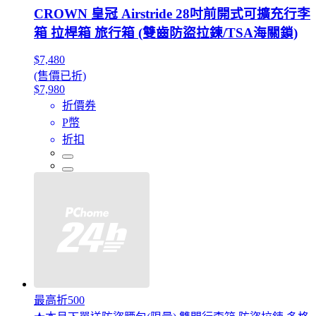
CROWN 皇冠 Airstride 28吋前開式可擴充行李
箱 拉桿箱 旅行箱 (雙齒防盜拉鍊/TSA海關鎖)
$7,480
(售價已折)
$7,980
折價券
P幣
折扣
最高折500