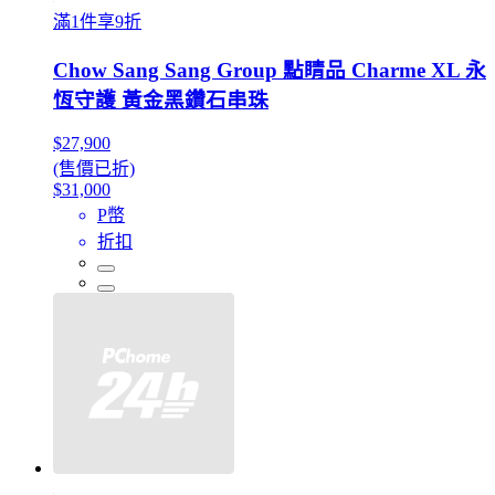
滿1件享9折
Chow Sang Sang Group 點睛品 Charme XL 永
恆守護 黃金黑鑽石串珠
$27,900
(售價已折)
$31,000
P幣
折扣