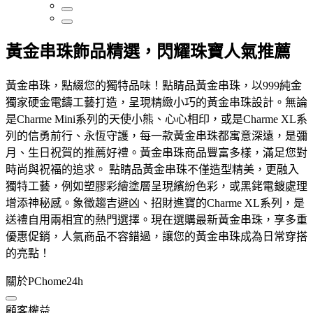
黃金串珠飾品精選，閃耀珠寶人氣推薦
黃金串珠，點綴您的獨特品味！點睛品黃金串珠，以999純金
獨家硬金電鑄工藝打造，呈現精緻小巧的黃金串珠設計。無論
是Charme Mini系列的天使小熊、心心相印，或是Charme XL系
列的信勇前行、永恆守護，每一款黃金串珠都寓意深遠，是彌
月、生日祝賀的推薦好禮。黃金串珠商品豐富多樣，滿足您對
時尚與祝福的追求。 點睛品黃金串珠不僅造型精美，更融入
獨特工藝，例如塑膠彩繪塗層呈現繽紛色彩，或黑銠電鍍處理
增添神秘感。象徵趨吉避凶、招財進寶的Charme XL系列，是
送禮自用兩相宜的熱門選擇。現在選購最新黃金串珠，享多重
優惠促銷，人氣商品不容錯過，讓您的黃金串珠成為日常穿搭
的亮點！
關於PChome24h
顧客權益