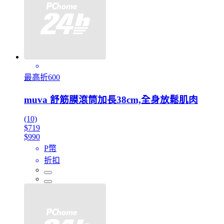
最高折600
muva 舒筋膜滾筒加長38cm,全身放鬆肌肉
(10)
$719
$990
P幣
折扣