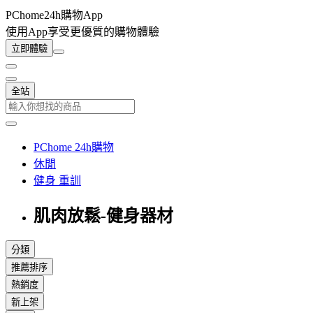
PChome24h購物App
使用App享受更優質的購物體驗
立即體驗
全站
PChome 24h購物
休閒
健身 重訓
肌肉放鬆-健身器材
分類
推薦排序
熱銷度
新上架