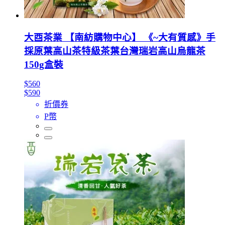
大酉茶業 【南紡購物中心】 《~大有質感》手
採原葉高山茶特級茶葉台灣瑞岩高山烏龍茶
150g盒裝
$560
$590
折價券
P幣