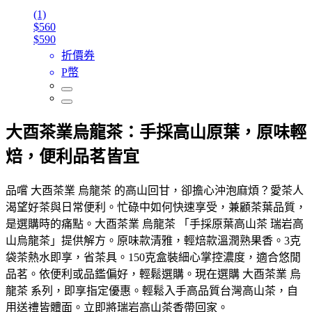
(1)
$560
$590
折價券
P幣
大酉茶業烏龍茶：手採高山原葉，原味輕
焙，便利品茗皆宜
品嚐 大酉茶業 烏龍茶 的高山回甘，卻擔心沖泡麻煩？愛茶人
渴望好茶與日常便利。忙碌中如何快速享受，兼顧茶葉品質，
是選購時的痛點。大酉茶業 烏龍茶 「手採原葉高山茶 瑞岩高
山烏龍茶」提供解方。原味款清雅，輕焙款溫潤熟果香。3克
袋茶熱水即享，省茶具。150克盒裝細心掌控濃度，適合悠閒
品茗。依便利或品鑑偏好，輕鬆選購。現在選購 大酉茶業 烏
龍茶 系列，即享指定優惠。輕鬆入手高品質台灣高山茶，自
用送禮皆體面。立即將瑞岩高山茶香帶回家。