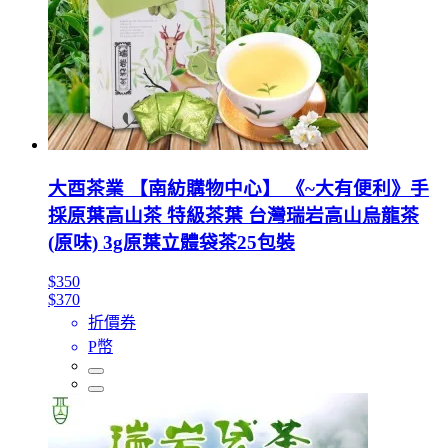
大酉茶業 【南紡購物中心】 《~大有便利》手
採原葉高山茶 特級茶葉 台灣瑞岩高山烏龍茶
(原味) 3g原葉立體袋茶25包裝
$350
$370
折價券
P幣