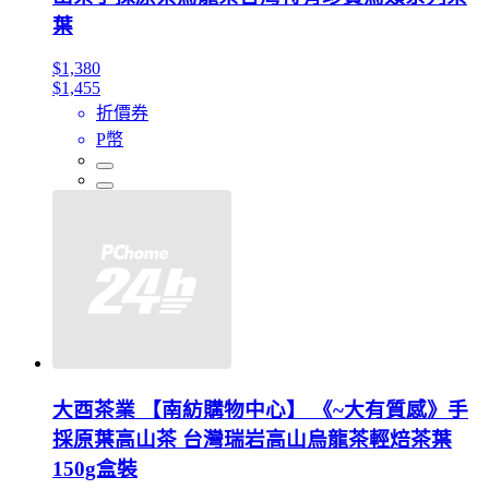
葉
$1,380
$1,455
折價券
P幣
大酉茶業 【南紡購物中心】 《~大有質感》手
採原葉高山茶 台灣瑞岩高山烏龍茶輕焙茶葉
150g盒裝