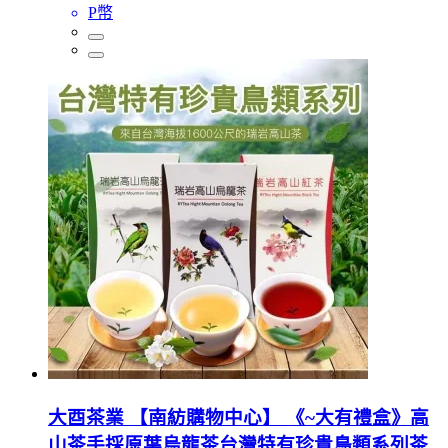
P幣
大酉茶業 【南紡購物中心】 《~大有禮盒》高
山茶手採原葉烏龍茶台灣特有珍貴鳥類系列茶