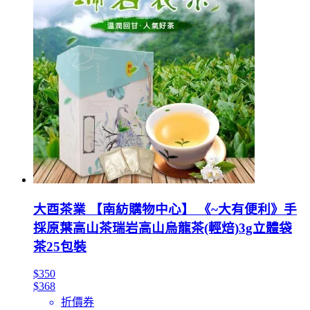
大酉茶業 【南紡購物中心】 《~大有便利》手
採原葉高山茶瑞岩高山烏龍茶(輕焙)3g立體袋
茶25包裝
$350
$368
折價券