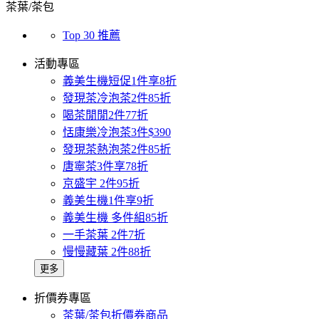
茶葉/茶包
Top 30 推薦
活動專區
義美生機短促1件享8折
發現茶冷泡茶2件85折
喝茶閒閒2件77折
恬康樂冷泡茶3件$390
發現茶熱泡茶2件85折
唐寧茶3件享78折
京盛宇 2件95折
義美生機1件享9折
義美生機 多件組85折
一手茶葉 2件7折
慢慢藏葉 2件88折
更多
折價券專區
茶葉/茶包折價券商品