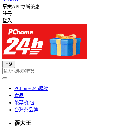
享受APP專屬優惠
註冊
登入
全站
PChome 24h購物
食品
茶葉/茶包
台灣茶品牌
蔘大王