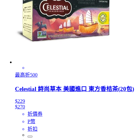
最高折500
Celestial 詩尚草本 美國進口 東方香桔茶(20包)
$229
$270
折價券
P幣
折扣