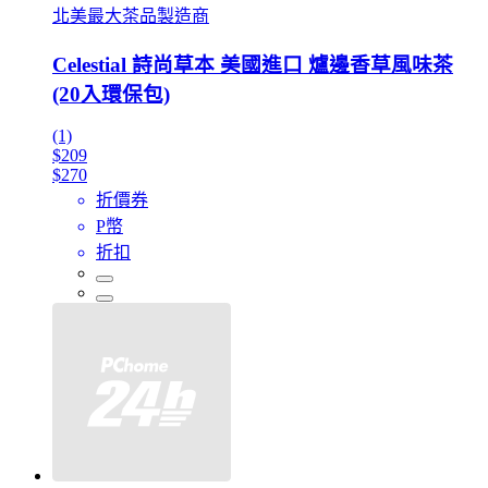
北美最大茶品製造商
Celestial 詩尚草本 美國進口 爐邊香草風味茶
(20入環保包)
(1)
$209
$270
折價券
P幣
折扣