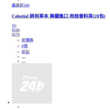
最高折500
Celestial 詩尚草本 美國進口 肉桂香料茶(20包)
(9)
$199
$270
折價券
P幣
折扣