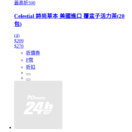
最高折500
Celestial 詩尚草本 美國進口 覆盆子活力茶(20
包)
(4)
$209
$270
折價券
P幣
折扣