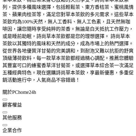
列，提供多種風味選擇，包括輕鬆茶、東方香桔茶、蜜桃風情
茶、蘋果肉桂茶等，滿足您對草本茶飲的多元需求。這些草本
茶飲均為100%天然，無人工香料、無人工色素，且天然無咖
啡因，讓您隨時享受純粹的茶香。無論是白天抵抗工作壓力，
或是睡前助眠，詩尚草本茶飲都是您的理想選擇。 詩尚草本
茶飲以其獨特的風味和天然的成分，成為市場上的熱門選擇。
從世界各地優質洋甘菊的完美調和，到耐泡又難以抗拒的舒爽
頂級薄荷飲料，每一款草本茶飲都經過精心調配。推薦您體驗
其豐富可口的蜂蜜香草洋甘菊茶，或選擇草本綜合茶一次滿足
五種經典特色。現在選購詩尚草本茶飲，享最新優惠，多重促
銷活動進行中，人氣商品不容錯過！
關於PChome24h
顧客權益
其他服務
企業合作