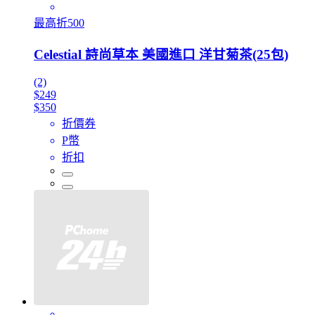
最高折500
Celestial 詩尚草本 美國進口 洋甘菊茶(25包)
(2)
$249
$350
折價券
P幣
折扣