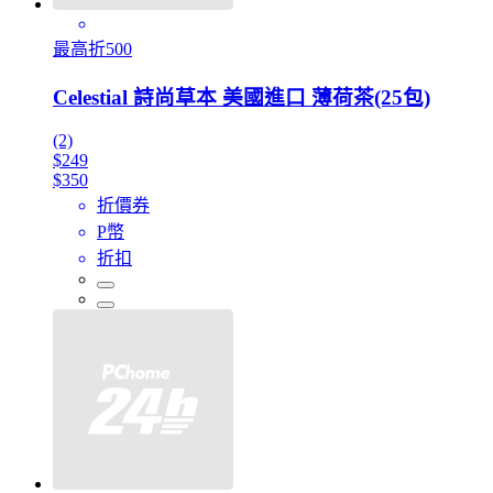
最高折500
Celestial 詩尚草本 美國進口 薄荷茶(25包)
(2)
$249
$350
折價券
P幣
折扣