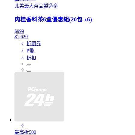
北美最大茶品製造商
肉桂香料茶6盒優惠組(20包 x6)
$999
$1,620
折價券
P幣
折扣
最高折500