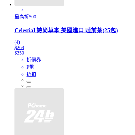
最高折500
Celestial 詩尚草本 美國進口 睡前茶(25包)
(4)
$269
$350
折價券
P幣
折扣