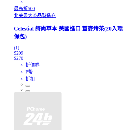
最高折500
北美最大茶品製造商
Celestial 詩尚草本 美國進口 苣麥烤茶(20入環
保包)
(1)
$209
$270
折價券
P幣
折扣