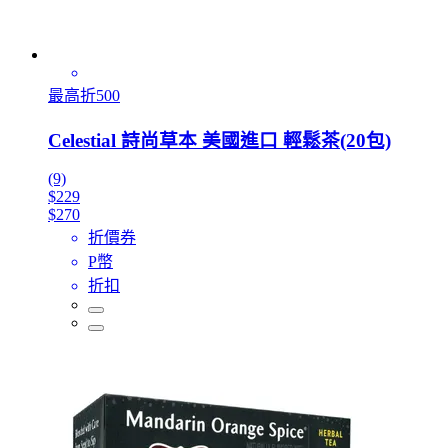
最高折500
Celestial 詩尚草本 美國進口 輕鬆茶(20包)
(9)
$229
$270
折價券
P幣
折扣