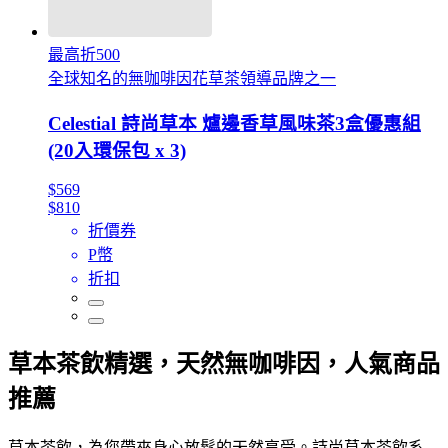
最高折500
全球知名的無咖啡因花草茶領導品牌之一
Celestial 詩尚草本 爐邊香草風味茶3盒優惠組
(20入環保包 x 3)
$569
$810
折價券
P幣
折扣
草本茶飲精選，天然無咖啡因，人氣商品
推薦
草本茶飲，為您帶來身心放鬆的天然享受。詩尚草本茶飲系