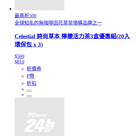
最高折500
全球知名的無咖啡因花草茶領導品牌之一
Celestial 詩尚草本 檸檬活力茶3盒優惠組(20入
環保包 x 3)
$569
$810
折價券
P幣
折扣