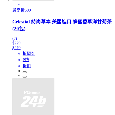
最高折500
Celestial 詩尚草本 美國進口 蜂蜜香草洋甘菊茶
(20包)
(7)
$229
$270
折價券
P幣
折扣