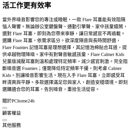
活工作更有效率
當外界噪音影響您的專注或睡眠，一款 Flare 耳塞能有效阻隔
惱人聲響。無論辦公室鍵盤聲、通勤引擎聲、家中孩童嬉鬧，
選對 Flare 耳塞，即刻為您帶來寧靜，讓日常感官不再過載。
選購 Flare 耳塞，依需求區分。欲深度隔音與長時間舒適，
Flare Foamies 記憶耳塞是理想選擇，其記憶泡棉貼合耳道，提
供卓越物理降噪。家中有對聲音敏感孩童，Flare Calmer Kids
兒童版減壓耳塞則溫和處理特定頻率，減少感官刺激。完全阻
斷噪音選 Foamies；僅需降低特定頻率干擾，則考慮 Calmer
Kids。別讓噪音影響生活。現在入手 Flare 耳塞，立即感受耳
畔清爽與平靜。多款選擇滿足您與家人，創造安穩環境。即刻
選購適合您的耳塞，告別噪音，重拾生活從容。
關於PChome24h
顧客權益
其他服務