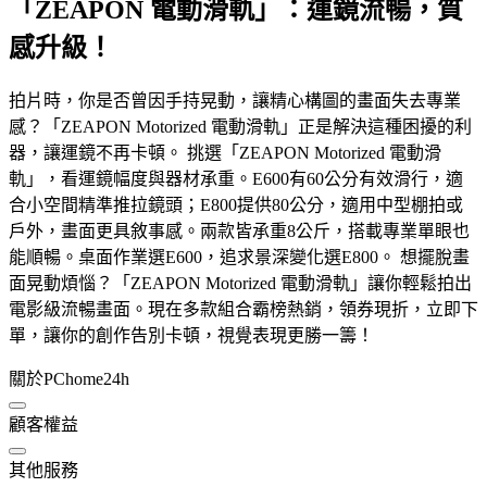
「ZEAPON 電動滑軌」：運鏡流暢，質
感升級！
拍片時，你是否曾因手持晃動，讓精心構圖的畫面失去專業
感？「ZEAPON Motorized 電動滑軌」正是解決這種困擾的利
器，讓運鏡不再卡頓。 挑選「ZEAPON Motorized 電動滑
軌」，看運鏡幅度與器材承重。E600有60公分有效滑行，適
合小空間精準推拉鏡頭；E800提供80公分，適用中型棚拍或
戶外，畫面更具敘事感。兩款皆承重8公斤，搭載專業單眼也
能順暢。桌面作業選E600，追求景深變化選E800。 想擺脫畫
面晃動煩惱？「ZEAPON Motorized 電動滑軌」讓你輕鬆拍出
電影級流暢畫面。現在多款組合霸榜熱銷，領券現折，立即下
單，讓你的創作告別卡頓，視覺表現更勝一籌！
關於PChome24h
顧客權益
其他服務