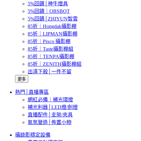
5%回饋│神牛燈具
5%回饋｜OBSBOT
5%回饋│ZHIYUN智雲
85折｜Hongdak攝影棚
85折｜LIPMAN攝影棚
85折｜Pixco 攝影棚
85折｜Taste攝影棚組
85折｜TENPA攝影棚
85折｜ZENITH攝影棚組
出清下殺│一件不留
更多
熱門│直播專區
網紅必備｜補光環燈
補光利器│LED燈/劍燈
直播配件│支架/夾具
氣氛營造│佈置小物
攝錄影穩定設備