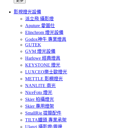
更多
影視燈光設備
派立飛 攝影燈
Aputure 愛圖仕
Elinchrom 燈光設備
Godox神牛 專業燈具
GUTEK
GVM 燈光設備
Harlowe 經典燈具
KEYSTONE 燈光
LUXCEO樂士歐燈光
METTLE 影棚燈光
NANLITE 南光
NiceFoto 燈光
Skier 拍攝燈光
Skier 專用燈架
SmallRig 提籠配件
TILTA鐵頭 專業承架
Ulanzi 攝影燈/周邊