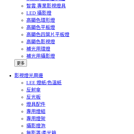
智雲 專業影視燈具
LED 攝影燈
高顯色環形燈
高顯色平板燈
高顯色四葉片平板燈
高顯色影視燈
補光用環燈
補光用攝影燈
更多
影視燈光周邊
LEE 燈紙/色溫紙
反射傘
反光板
燈具配件
專用燈組
專用燈架
攝影燈泡
無影罩/柔光箱