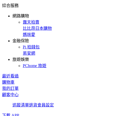
綜合服務
網路購物
露天拍賣
比比昂日本購物
媽咪愛
金融保險
Pi 拍錢包
易安網
旅遊娛樂
PChome 旅遊
最近看過
購物車
我的訂單
顧客中心
追蹤清單
退貨
會員設定
下載 APP