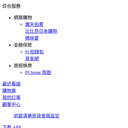
綜合服務
網路購物
露天拍賣
比比昂日本購物
媽咪愛
金融保險
Pi 拍錢包
易安網
旅遊娛樂
PChome 旅遊
最近看過
購物車
我的訂單
顧客中心
追蹤清單
退貨
會員設定
下載 APP