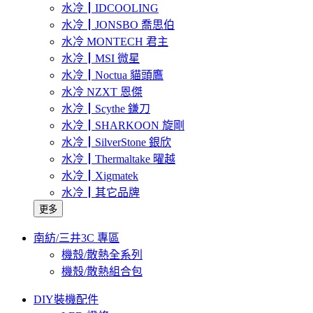
水冷┃IDCOOLING
水冷┃JONSBO 喬思伯
水冷 MONTECH 君主
水冷┃MSI 微星
水冷┃Noctua 貓頭鷹
水冷 NZXT 恩傑
水冷┃Scythe 鎌刀
水冷┃SHARKOON 旋剛
水冷┃SilverStone 銀欣
水冷┃Thermaltake 曜越
水冷┃Xigmatek
水冷┃其它品牌
更多
南紡/三井3C 專區
機殼/散熱全系列
機殼/散熱組合包
DIY裝機配件