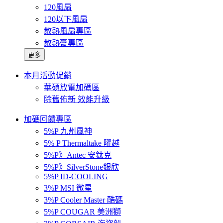
120風扇
120以下風扇
散熱風扇專區
散熱膏專區
更多
本月活動促銷
華碩放電加碼區
除舊佈新 效能升級
加碼回饋專區
5%P 九州風神
5% P Thermaltake 曜越
5%P》Antec 安鈦克
5%P》SilverStone銀欣
5%P ID-COOLING
3%P MSI 微星
3%P Cooler Master 酷碼
5%P COUGAR 美洲獅