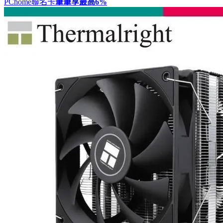
PChome聯名卡
筆筆享最高
6%