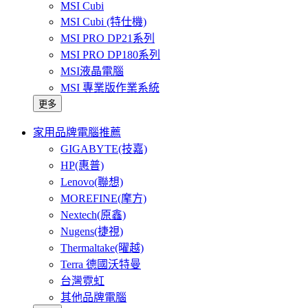
MSI Cubi
MSI Cubi (特仕機)
MSI PRO DP21系列
MSI PRO DP180系列
MSI液晶電腦
MSI 專業版作業系統
更多
家用品牌電腦推薦
GIGABYTE(技嘉)
HP(惠普)
Lenovo(聯想)
MOREFINE(摩方)
Nextech(原鑫)
Nugens(捷視)
Thermaltake(曜越)
Terra 德國沃特曼
台灣霓虹
其他品牌電腦