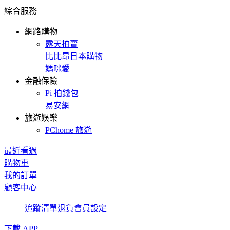
綜合服務
網路購物
露天拍賣
比比昂日本購物
媽咪愛
金融保險
Pi 拍錢包
易安網
旅遊娛樂
PChome 旅遊
最近看過
購物車
我的訂單
顧客中心
追蹤清單
退貨
會員設定
下載 APP