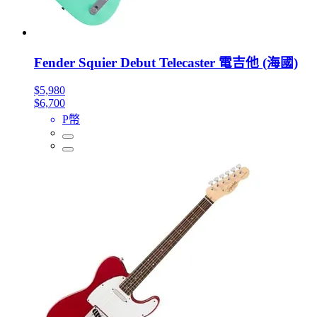
Fender Squier Debut Telecaster 電吉他 (海國)
$5,980
$6,700
P幣