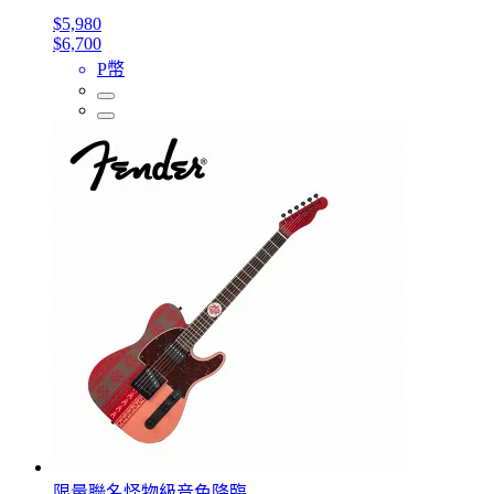
$5,980
$6,700
P幣
限量聯名怪物級音色降臨