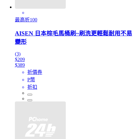
最高折100
AISEN 日本棕毛馬桶刷~刷洗更輕鬆耐用不易
變形
(3)
$209
$389
折價券
P幣
折扣