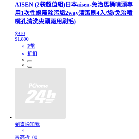
AISEN (2袋超值組)日本aisen-免治馬桶噴頭專
用1次性縫隙除污垢2way清潔刷4入/袋(免治噴
嘴孔清洗尖頭兩用刷毛)
$910
$1,800
P幣
折扣
到貨通知我
最高折100