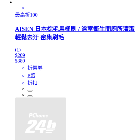
最高折100
AISEN 日本棕毛馬桶刷 / 浴室衛生間廁所清潔
輕鬆去汙 密集刷毛
(1)
$209
$389
折價券
P幣
折扣