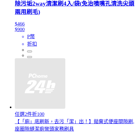
除污垢2way清潔刷4入/袋(免治噴嘴孔清洗尖頭
兩用刷毛)
$466
$900
P幣
折扣
任選2件折100
【「廁」底刷新，去污「潔」出！】拋棄式便座間隙刷,
座圈隙縫潔廁彎頭家務刷具