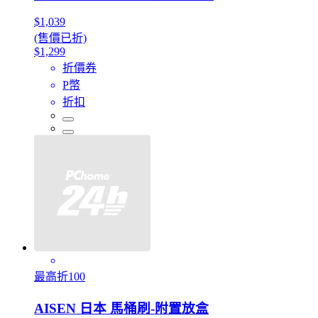
$1,039
(售價已折)
$1,299
折價券
P幣
折扣
最高折100
AISEN 日本 馬桶刷-附置放盒