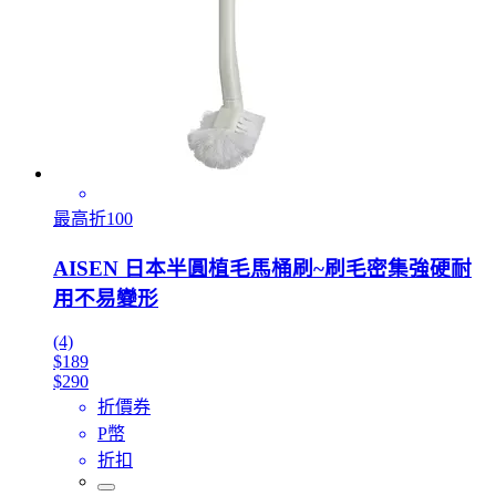
最高折100
AISEN 日本半圓植毛馬桶刷~刷毛密集強硬耐
用不易變形
(4)
$189
$290
折價券
P幣
折扣