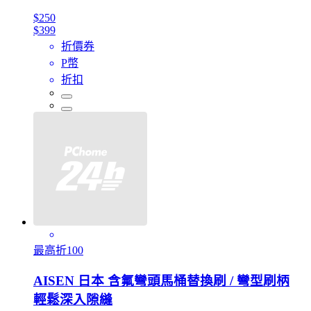
$250
$399
折價券
P幣
折扣
最高折100
AISEN 日本 含氟彎頭馬桶替換刷 / 彎型刷柄
輕鬆深入隙縫