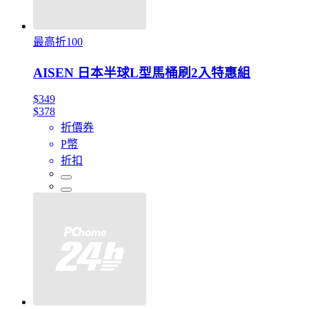
最高折100
AISEN 日本半球L型馬桶刷2入特惠組
$349
$378
折價券
P幣
折扣