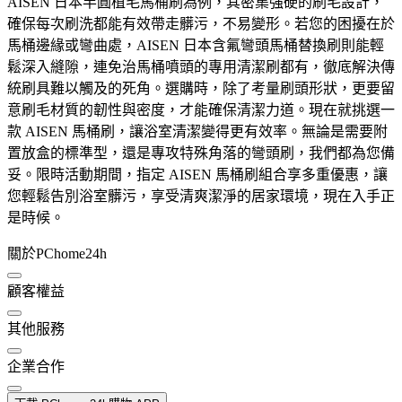
AISEN 日本半圓植毛馬桶刷為例，其密集強硬的刷毛設計，
確保每次刷洗都能有效帶走髒污，不易變形。若您的困擾在於
馬桶邊緣或彎曲處，AISEN 日本含氟彎頭馬桶替換刷則能輕
鬆深入縫隙，連免治馬桶噴頭的專用清潔刷都有，徹底解決傳
統刷具難以觸及的死角。選購時，除了考量刷頭形狀，更要留
意刷毛材質的韌性與密度，才能確保清潔力道。現在就挑選一
款 AISEN 馬桶刷，讓浴室清潔變得更有效率。無論是需要附
置放盒的標準型，還是專攻特殊角落的彎頭刷，我們都為您備
妥。限時活動期間，指定 AISEN 馬桶刷組合享多重優惠，讓
您輕鬆告別浴室髒污，享受清爽潔淨的居家環境，現在入手正
是時候。
關於PChome24h
顧客權益
其他服務
企業合作