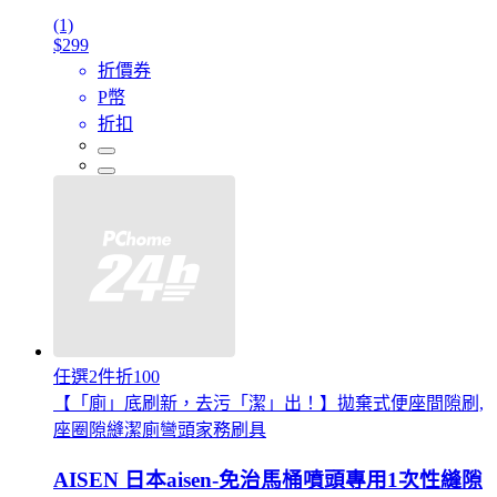
(1)
$299
折價券
P幣
折扣
任選2件折100
【「廁」底刷新，去污「潔」出！】拋棄式便座間隙刷,
座圈隙縫潔廁彎頭家務刷具
AISEN 日本aisen-免治馬桶噴頭專用1次性縫隙