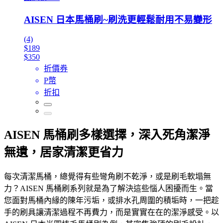
AISEN 日本馬桶刷~刷洗更輕鬆耐用不易變形
(4)
$189
$350
折價券
P幣
折扣
AISEN 馬桶刷多樣選擇，深入死角潔淨
無遺，居家清潔更省力
每次清潔馬桶，總覺得有些彎角刷不乾淨，或是刷毛軟塌無
力？AISEN 馬桶刷系列就是為了解決這些惱人困擾而生。當
您面對馬桶內緣的陳年污垢，或排水孔周圍的積垢時，一把趁
手的刷具讓清潔過程不再費力，而是實實在在的潔淨感受。以