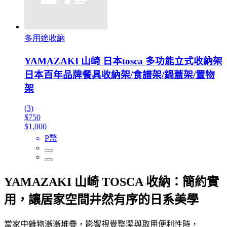
多用途收納
YAMAZAKI 山崎 日本tosca 多功能立式收納架
日本百年品牌餐具收納架/食譜架/鍋蓋架/置物
架
(3)
$750
$1,000
P幣
YAMAZAKI 山崎 TOSCA 收納：簡約實
用，讓居家空間井然有序的日系美學
當家中雜物漸漸堆疊，影響視覺整潔與取用便利性時，