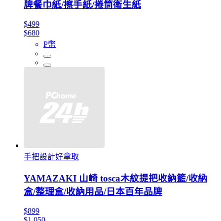
牌餐巾紙/擦手紙/捲筒衛生紙
$499
$680
P幣
手把設計好拿取
YAMAZAKI 山崎 tosca木紋提把收納籃/收納
盒/整理盒/收納用品/日本百年品牌
$899
$1,050