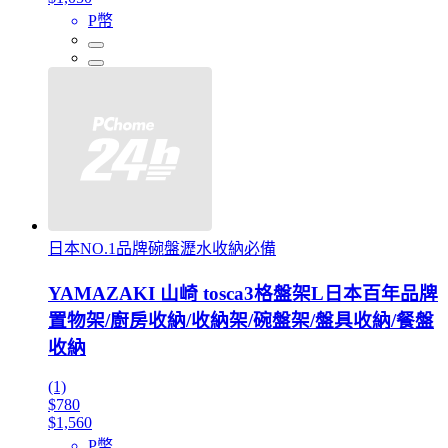
P幣
日本NO.1品牌碗盤瀝水收納必備
YAMAZAKI 山崎 tosca3格盤架L日本百年品牌
置物架/廚房收納/收納架/碗盤架/盤具收納/餐盤
收納
(1)
$780
$1,560
P幣