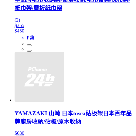
紙巾架/層板紙巾架
(2)
$355
$450
P幣
YAMAZAKI 山崎 日本tosca砧板架日本百年品
牌廚房收納/砧板/原木收納
$630