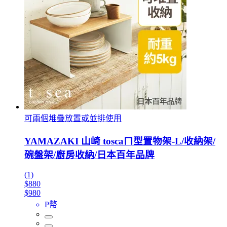
可兩個堆疊放置或並排使用
YAMAZAKI 山崎 toscaㄇ型置物架-L/收納架/
碗盤架/廚房收納/日本百年品牌
(1)
$880
$980
P幣