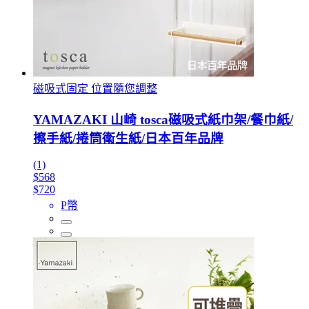
磁吸式固定 位置隨您調整
YAMAZAKI 山崎 tosca磁吸式紙巾架/餐巾紙/
擦手紙/捲筒衛生紙/日本百年品牌
(1)
$568
$720
P幣