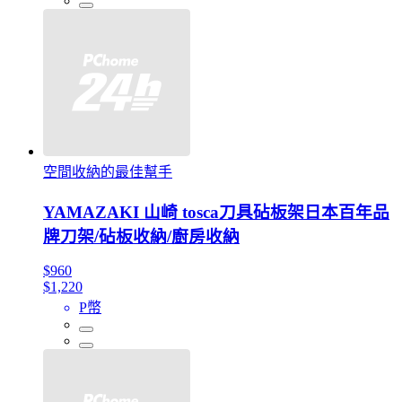
空間收納的最佳幫手
YAMAZAKI 山崎 tosca刀具砧板架日本百年品
牌刀架/砧板收納/廚房收納
$960
$1,220
P幣