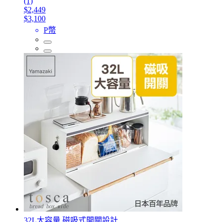
(1)
$2,449
$3,100
P幣
32L大容量 磁吸式開關設計