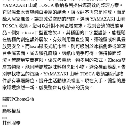
YAMAZAKI 山崎 TOSCA 收納系列提供您高效的整理方案。
它以溫潤木質與純白金屬的結合，讓收納不再只是堆放，而是
融入居家風景，讓您感受空間的開闊。選購 YAMAZAKI 山崎
TOSCA 收納，您可以針對不同區域需求，找到合適的機能單
品。例如，toscaㄇ型置物架-L，其穩固的ㄇ字型設計，能輕鬆
在櫥櫃內創造額外層架，有效利用垂直空間，讓碗盤或杯具疊
放更安全。而tosca磁吸式紙巾架，則可吸附於冰箱側邊或流理
台金屬表面，省去鑽孔麻煩，讓紙巾隨手可得，保持檯面整
潔。若廚房空間有限，優先考量能一物多用的款式，如tosca雙
層置物架，能同時擺放調味料與烹飪小物，避免檯面雜亂。告
別尋找物品的煩躁，YAMAZAKI 山崎 TOSCA 收納讓每個物
件都有專屬歸位，提升生活動線流暢度。現在入手，讓您的居
家環境煥然一新，感受整齊有序帶來的清爽。
關於PChome24h
顧客權益
其他服務