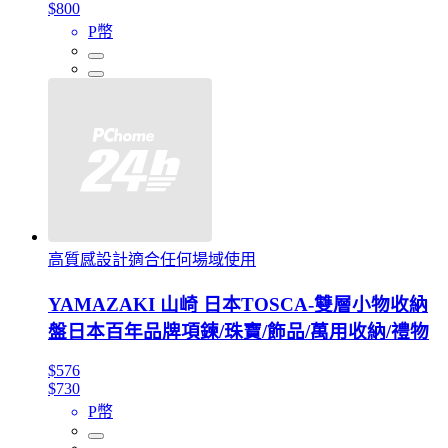
$800
P幣
高質感設計適合任何場域使用
YAMAZAKI 山崎 日本TOSCA-雙層小物收納
盤日本百年品牌項鍊/珠寶/飾品/萬用收納/禮物
$576
$730
P幣