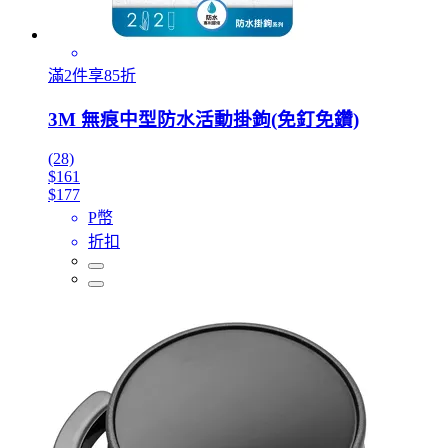
滿2件享85折
3M 無痕中型防水活動掛鉤(免釘免鑽)
(28)
$161
$177
P幣
折扣