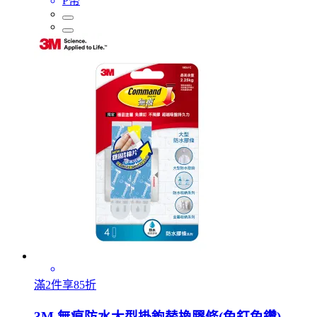
P幣
滿2件享85折
3M 無痕防水大型掛鉤替換膠條(免釘免鑽)