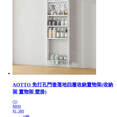
AOTTO 免打孔門後落地四層收納置物架(收納
架 置物架 壁掛)
(5)
$890
$1,380