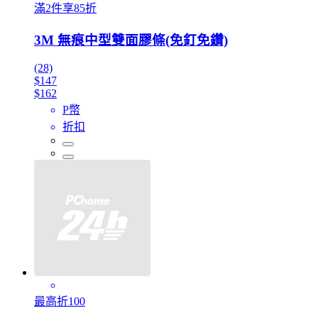
滿2件享85折
3M 無痕中型雙面膠條(免釘免鑽)
(28)
$147
$162
P幣
折扣
最高折100