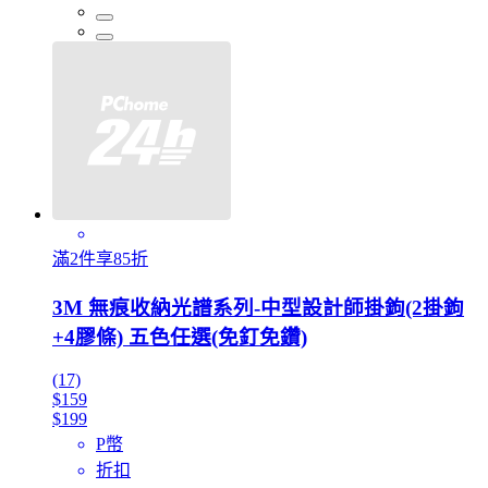
滿2件享85折
3M 無痕收納光譜系列-中型設計師掛鉤(2掛鉤
+4膠條) 五色任選(免釘免鑽)
(17)
$159
$199
P幣
折扣