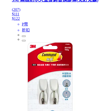
(207)
$111
$122
P幣
折扣