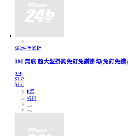
滿2件享85折
3M 無痕 超大型掛鉤免釘免鑽掛勾(免釘免鑽)
(69)
$137
$151
P幣
折扣