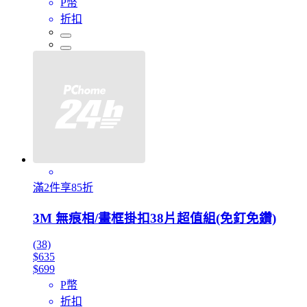
P幣
折扣
滿2件享85折
3M 無痕相/畫框掛扣38片超值組(免釘免鑽)
(38)
$635
$699
P幣
折扣