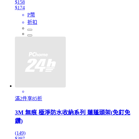
$158
$174
P幣
折扣
滿2件享85折
3M 無痕 極淨防水收納系列 蓮蓬頭架(免釘免
鑽)
(149)
$397