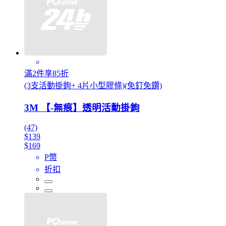
滿2件享85折
(3支活動掛鉤+ 4片小型膠條)(免釘免鑽)
3M 【-無痕】透明活動掛鉤
(47)
$139
$169
P幣
折扣