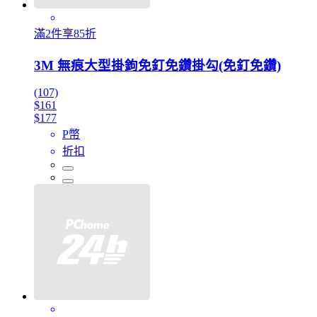
滿2件享85折
3M 無痕大型掛鉤免釘免鑽掛勾(免釘免鑽)
(107)
$161
$177
P幣
折扣