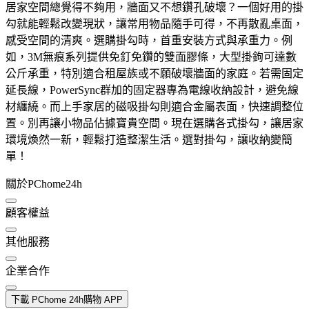
居家空間總覺得不夠用，牆面又不想鑽孔破壞？一個好用的掛
勾就能輕鬆改變現狀，讓常用物品隨手可得，不再散亂桌面，
感受空間的清爽。選購掛勾時，首重安裝方式與承重力。例
如，3M無痕系列提供免釘免鑽的雙面膠條，大型掛鉤可達數
公斤承重，特別適合租屋族或不願破壞牆面的家庭。若需固定
延長線，PowerSync群加的固定器專為電線收納設計，避免線
材纏繞。而上手家居的磁吸掛勾則適合金屬表面，快速調整位
置。別再讓小物品佔據寶貴空間。現在選購各式掛勾，讓居家
環境煥然一新，輕鬆打造整潔生活。選對掛勾，讓收納變簡
單！
關於PChome24h
顧客權益
其他服務
企業合作
下載 PChome 24h購物 APP