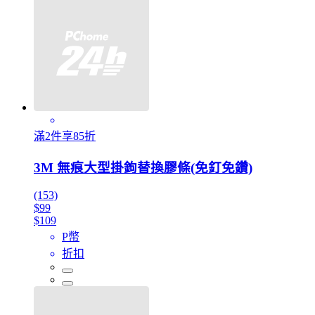
滿2件享85折
3M 無痕大型掛鉤替換膠條(免釘免鑽)
(153)
$99
$109
P幣
折扣