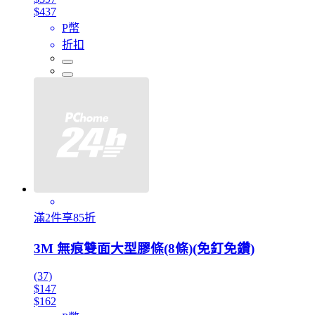
$437
P幣
折扣
滿2件享85折
3M 無痕雙面大型膠條(8條)(免釘免鑽)
(37)
$147
$162