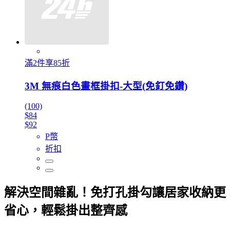
滿2件享85折
3M 無痕白色畫框掛扣-大型(免釘免鑽)
(100)
$84
$92
P幣
折扣
解決空間雜亂！免打孔掛勾讓居家收納更
省心，輕鬆掛出整齊感