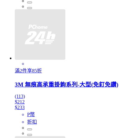
滿2件享85折
3M 無痕高承重掛鉤系列-大型(免釘免鑽)
(113)
$212
$233
P幣
折扣