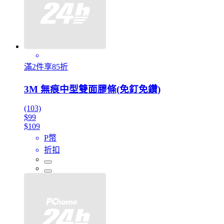
滿2件享85折
3M 無痕中型雙面膠條(免釘免鑽)
(103)
$99
$109
P幣
折扣