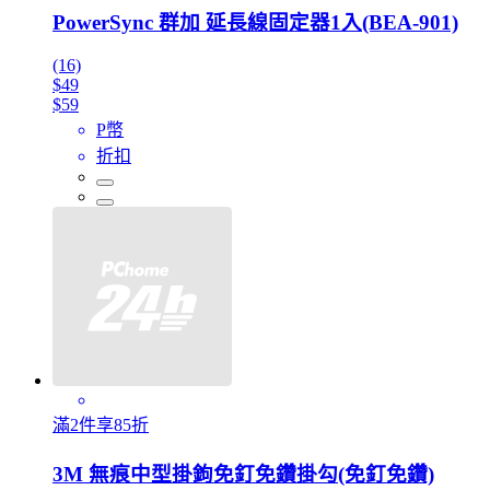
PowerSync 群加 延長線固定器1入(BEA-901)
(16)
$49
$59
P幣
折扣
滿2件享85折
3M 無痕中型掛鉤免釘免鑽掛勾(免釘免鑽)