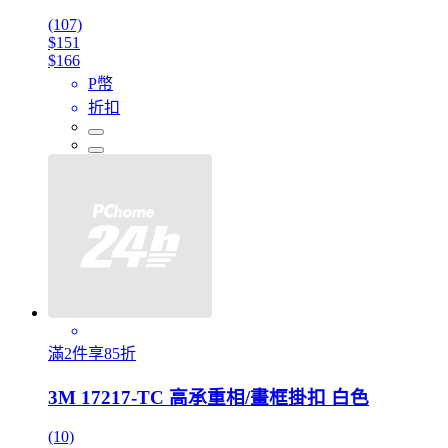
(107)
$151
$166
P幣
折扣
滿2件享85折
3M 17217-TC 高承重相/畫框掛扣 白色
(10)