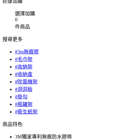
好康加購
選擇加購
0
件商品
搜尋更多
#3m無痕膠
#毛巾架
#收納架
#收納盒
#吹風機架
#洞洞板
#掛勾
#瓶罐架
#衛生紙架
商品特色
3M獨家專利無痕防水膠條