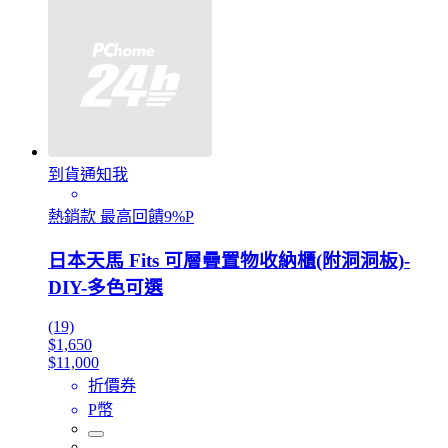
到貨通知我
熱銷款 最高回饋9%P
日本天馬 Fits 可層疊置物收納櫃(附洞洞板)-
DIY-多色可選
(19)
$1,650
$11,000
折價券
P幣