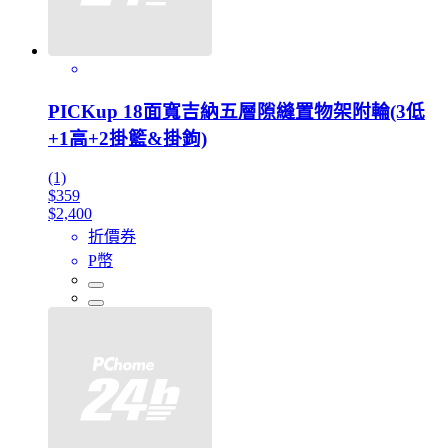
PICKup 18面寬吉納五層隙縫置物架附輪(3低
+1高+2掛籃&掛鉤)
(1)
$359
$2,400
折價券
P幣