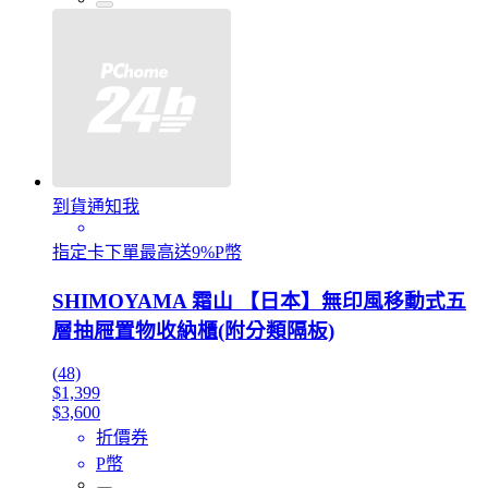
到貨通知我
指定卡下單最高送9%P幣
SHIMOYAMA 霜山 【日本】無印風移動式五
層抽屜置物收納櫃(附分類隔板)
(48)
$1,399
$3,600
折價券
P幣