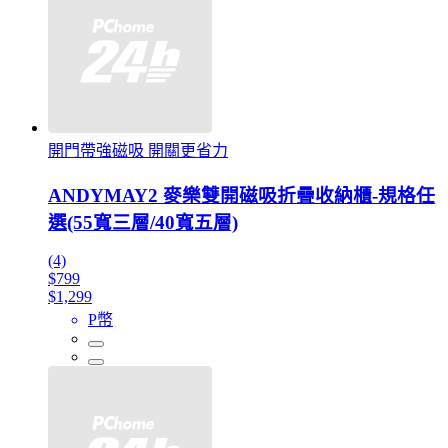
開門帶強磁吸 開關更省力
ANDYMAY2 麥樂雙開磁吸折疊收納櫃-規格任
選(55寬三層/40寬五層)
(4)
$799
$1,299
P幣