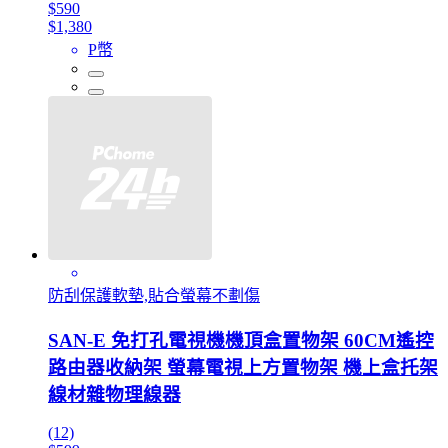
$590
$1,380
P幣
防刮保護軟墊,貼合螢幕不劃傷
SAN-E 免打孔電視機機頂盒置物架 60CM遙控
路由器收納架 螢幕電視上方置物架 機上盒托架
線材雜物理線器
(12)