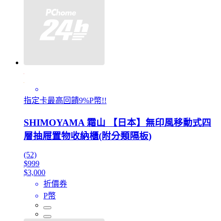
指定卡最高回饋9%P幣!!
SHIMOYAMA 霜山 【日本】無印風移動式四
層抽屜置物收納櫃(附分類隔板)
(52)
$999
$3,000
折價券
P幣