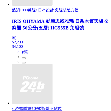
熱銷1000萬組! 日本設計 免組裝超方便
IRIS OHYAMA 愛麗思歐雅瑪 日系木質天板收
納櫃 56公分(五層) HG555B 免組裝
(6)
$2,299
$4,100
P幣
小空間首選! 窄型設計不佔位