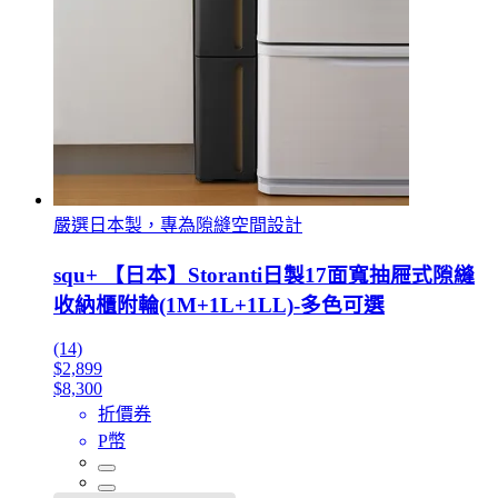
嚴選日本製，專為隙縫空間設計
squ+ 【日本】Storanti日製17面寬抽屜式隙縫
收納櫃附輪(1M+1L+1LL)-多色可選
(14)
$2,899
$8,300
折價券
P幣