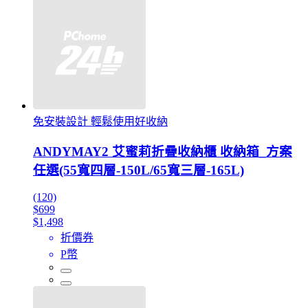
免安裝設計 輕鬆使用好收納
ANDYMAY2 艾蜜莉折疊收納櫃 收納箱_方案
任選(55寬四層-150L/65寬三層-165L)
(120)
$699
$1,498
折價券
P幣