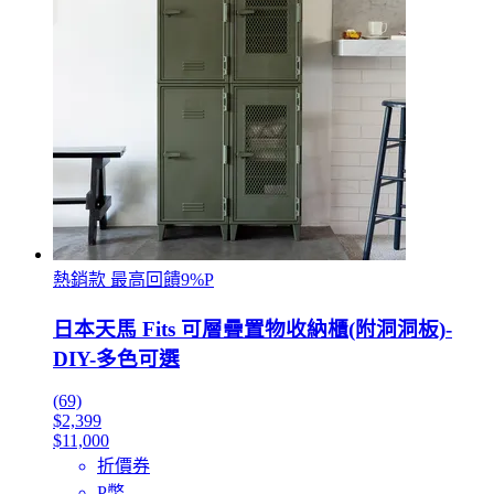
熱銷款 最高回饋9%P
日本天馬 Fits 可層疊置物收納櫃(附洞洞板)-
DIY-多色可選
(69)
$2,399
$11,000
折價券
P幣