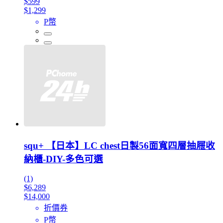
$599
$1,299
P幣
squ+ 【日本】LC chest日製56面寬四層抽屜收
納櫃-DIY-多色可選
(1)
$6,289
$14,000
折價券
P幣