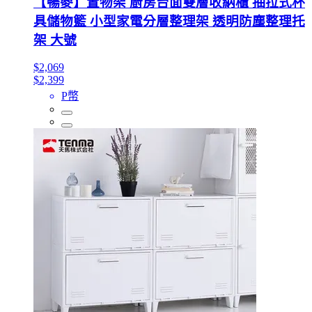
【暢麥】置物架 廚房台面雙層收納櫃 抽拉式杯
具儲物籃 小型家電分層整理架 透明防塵整理托
架 大號
$2,069
$2,399
P幣