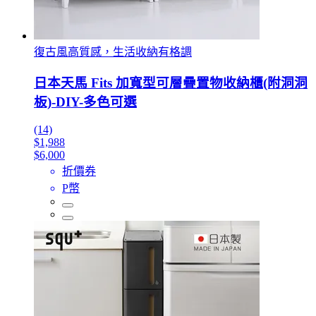
復古風高質感，生活收納有格調
日本天馬 Fits 加寬型可層疊置物收納櫃(附洞洞
板)-DIY-多色可選
(14)
$1,988
$6,000
折價券
P幣