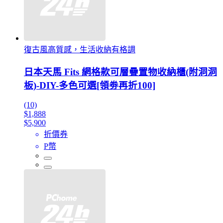
復古風高質感，生活收納有格調
日本天馬 Fits 網格款可層疊置物收納櫃(附洞洞
板)-DIY-多色可選[領劵再折100]
(10)
$1,888
$5,900
折價券
P幣