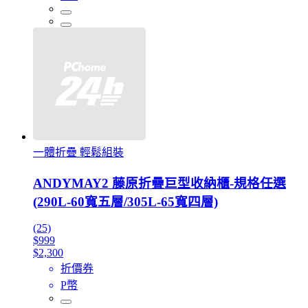
一體折疊 輕鬆組裝
ANDYMAY2 藤原折疊巨型收納櫃-規格任選
(290L-60寬五層/305L-65寬四層)
(25)
$999
$2,300
折價券
P幣