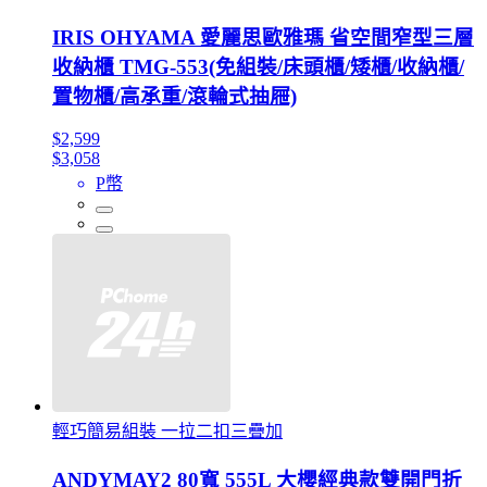
IRIS OHYAMA 愛麗思歐雅瑪 省空間窄型三層
收納櫃 TMG-553(免組裝/床頭櫃/矮櫃/收納櫃/
置物櫃/高承重/滾輪式抽屜)
$2,599
$3,058
P幣
輕巧簡易組裝 一拉二扣三疊加
ANDYMAY2 80寬 555L 大櫻經典款雙開門折