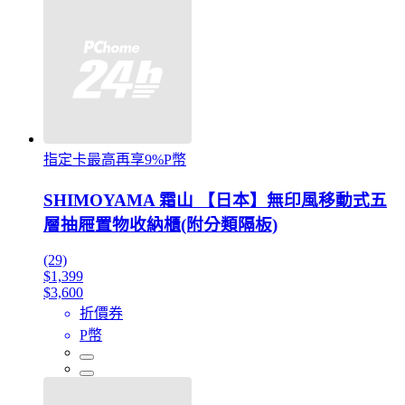
指定卡最高再享9%P幣
SHIMOYAMA 霜山 【日本】無印風移動式五
層抽屜置物收納櫃(附分類隔板)
(29)
$1,399
$3,600
折價券
P幣