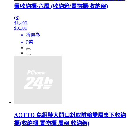
疊收納櫃-六層 (收納箱/置物櫃/收納架)
(8)
$1,499
$3,300
折價券
P幣
AOTTO 免組裝大開口斜取附輪雙層桌下收納
櫃(收納櫃 置物櫃 層架 收納架)