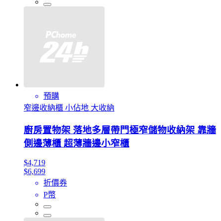
預購
窄邊收納櫃 小佔地 大收納
廚房置物架 落地多層帶門極窄儲物收納架 靠牆
側邊薄櫃 超薄牆邊小窄櫃
$4,719
$6,699
折價券
P幣