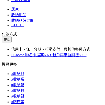
居家
收納用品
收納品牌專區
AOTTO
付款方式
查看
信用卡、無卡分期、行動支付，與其他多種方式
PChome 聯名卡最高6%，新戶再享首刷禮800P
搜尋更多
#收納盒
#收納袋
#收納箱
#收納櫃
#收納籃
#防塵套