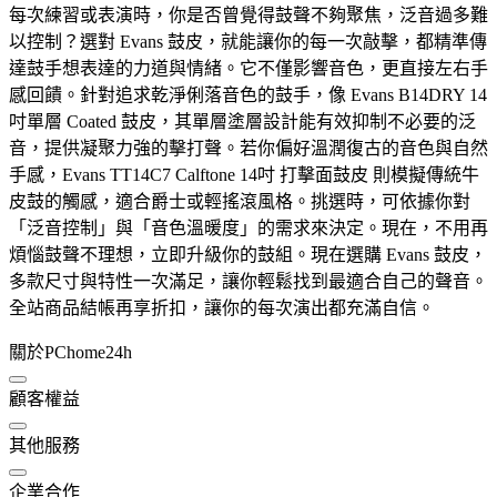
每次練習或表演時，你是否曾覺得鼓聲不夠聚焦，泛音過多難
以控制？選對 Evans 鼓皮，就能讓你的每一次敲擊，都精準傳
達鼓手想表達的力道與情緒。它不僅影響音色，更直接左右手
感回饋。針對追求乾淨俐落音色的鼓手，像 Evans B14DRY 14
吋單層 Coated 鼓皮，其單層塗層設計能有效抑制不必要的泛
音，提供凝聚力強的擊打聲。若你偏好溫潤復古的音色與自然
手感，Evans TT14C7 Calftone 14吋 打擊面鼓皮 則模擬傳統牛
皮鼓的觸感，適合爵士或輕搖滾風格。挑選時，可依據你對
「泛音控制」與「音色溫暖度」的需求來決定。現在，不用再
煩惱鼓聲不理想，立即升級你的鼓組。現在選購 Evans 鼓皮，
多款尺寸與特性一次滿足，讓你輕鬆找到最適合自己的聲音。
全站商品結帳再享折扣，讓你的每次演出都充滿自信。
關於PChome24h
顧客權益
其他服務
企業合作