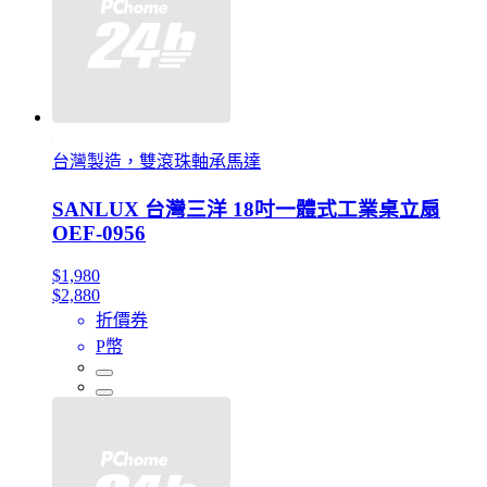
台灣製造，雙滾珠軸承馬達
SANLUX 台灣三洋 18吋一體式工業桌立扇
OEF-0956
$1,980
$2,880
折價券
P幣