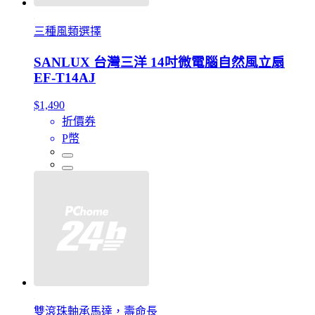
三種風類選擇
SANLUX 台灣三洋 14吋微電腦自然風立扇
EF-T14AJ
$1,490
折價券
P幣
雙滾珠軸承馬達，壽命長