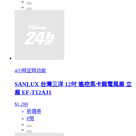
4小時定時功能
SANLUX 台灣三洋 12吋 遙控馬卡龍電風扇 立
扇 EF-T12AJ1
$1,299
折價券
P幣