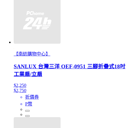
【南紡購物中心】
SANLUX 台灣三洋 OEF-0951 三腳折疊式18吋
工業扇/立扇
$2,250
$2,750
折價券
P幣