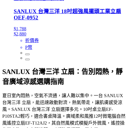
SANLUX 台灣三洋 18吋超強風擺頭工業立扇
OEF-0952
$1,788
$2,880
折價券
P幣
SANLUX 台灣三洋 立扇：告別悶熱，靜
音廣域涼感選購指南
夏日室內悶熱，空氣不流通，讓人難以集中。一台 SANLUX
台灣三洋 立扇，能迅速啟動對流，熱氣帶走，讓肌膚感受涼
風。SANLUX 台灣三洋 立扇選擇多元。10吋桌立扇EF-
P10STA2輕巧，適合書桌降溫。廣域柔和風推12吋微電腦自然
風遙控立扇EF-T12AJ2，其自然風模式模擬戶外微風，遙控操