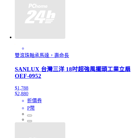
雙滾珠軸承馬達，壽命長
SANLUX 台灣三洋 18吋超強風擺頭工業立扇
OEF-0952
$1,788
$2,880
折價券
P幣