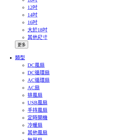
12吋
14吋
16吋
大於18吋
其他尺寸
更多
類型
DC風扇
DC循環扇
AC循環扇
AC扇
排風扇
USB風扇
手持風扇
定時開機
冷暖扇
其他風扇