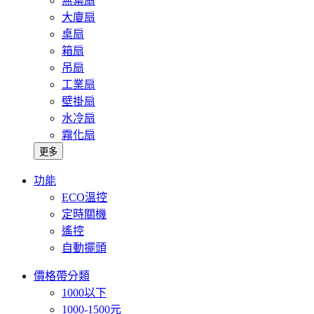
無葉扇
大廈扇
桌扇
箱扇
吊扇
工業扇
壁掛扇
水冷扇
霧化扇
更多
功能
ECO溫控
定時關機
遙控
自動擺頭
價格帶分類
1000以下
1000-1500元