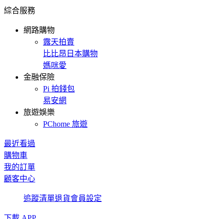
綜合服務
網路購物
露天拍賣
比比昂日本購物
媽咪愛
金融保險
Pi 拍錢包
易安網
旅遊娛樂
PChome 旅遊
最近看過
購物車
我的訂單
顧客中心
追蹤清單
退貨
會員設定
下載 APP