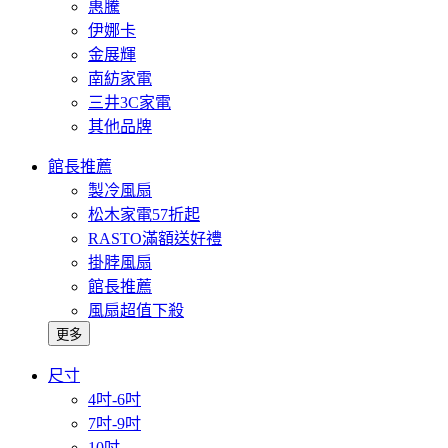
惠騰
伊娜卡
金展輝
南紡家電
三井3C家電
其他品牌
館長推薦
製冷風扇
松木家電57折起
RASTO滿額送好禮
掛脖風扇
館長推薦
風扇超值下殺
更多
尺寸
4吋-6吋
7吋-9吋
10吋