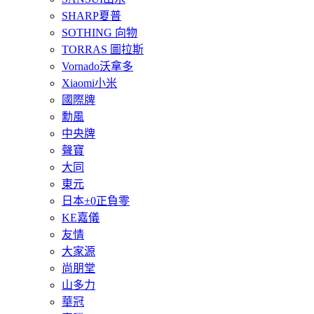
SHARP夏普
SOTHING 向物
TORRAS 圖拉斯
Vornado沃拿多
Xiaomi小米
國際牌
勳風
中央牌
聲寶
大同
東元
日本±0正負零
KE嘉儀
友情
大家源
尚朋堂
山多力
華冠