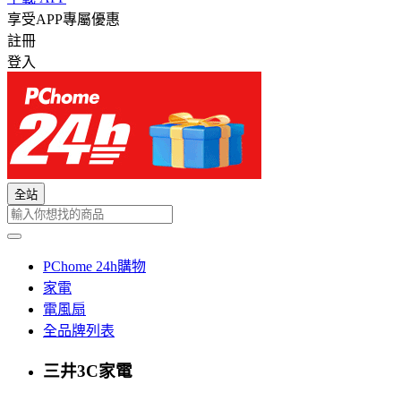
享受APP專屬優惠
註冊
登入
全站
PChome 24h購物
家電
電風扇
全品牌列表
三井3C家電