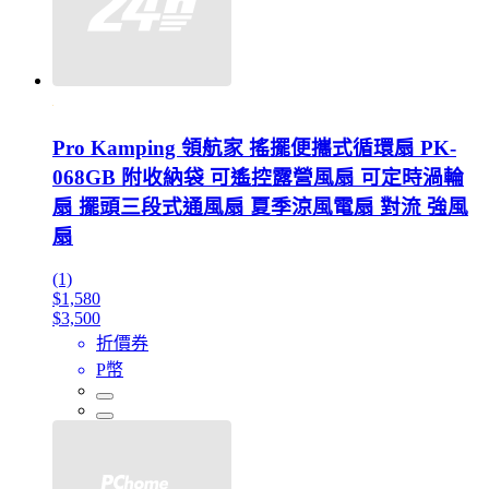
Pro Kamping 領航家 搖擺便攜式循環扇 PK-
068GB 附收納袋 可遙控露營風扇 可定時渦輪
扇 擺頭三段式通風扇 夏季涼風電扇 對流 強風
扇
(1)
$1,580
$3,500
折價券
P幣