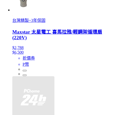
台灣精製~3年保固
Maxstar 太星電工 喜馬拉雅/輕鋼架循環扇
(220V)
$2,788
$6,500
折價券
P幣