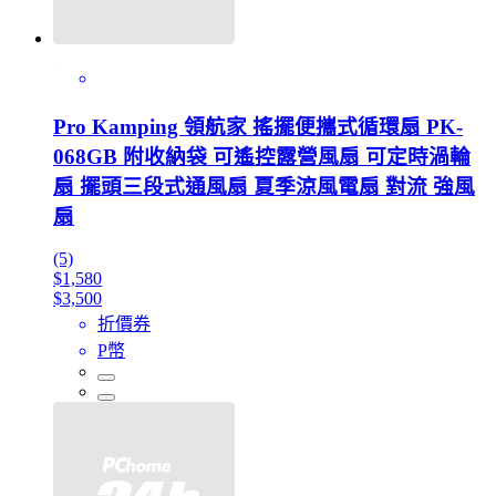
Pro Kamping 領航家 搖擺便攜式循環扇 PK-
068GB 附收納袋 可遙控露營風扇 可定時渦輪
扇 擺頭三段式通風扇 夏季涼風電扇 對流 強風
扇
(5)
$1,580
$3,500
折價券
P幣