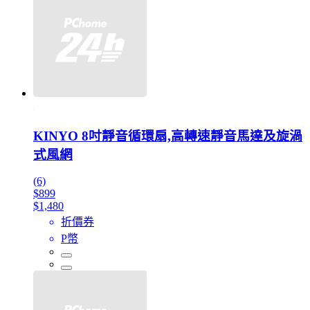
KINYO 8吋靜音循環扇,高轉速靜音馬達及旋渦
式風網
(6)
$899
$1,480
折價券
P幣