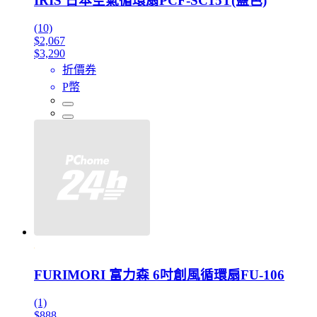
IRIS 日本空氣循環扇PCF-SC15T(藍色)
(10)
$2,067
$3,290
折價券
P幣
FURIMORI 富力森 6吋創風循環扇FU-106
(1)
$888