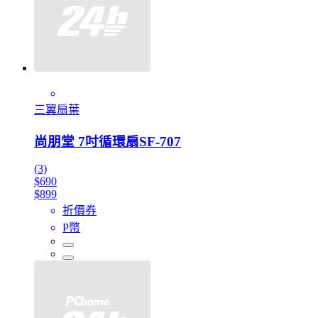
三翼扇葉
尚朋堂 7吋循環扇SF-707
(3)
$690
$899
折價券
P幣