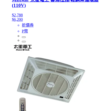
(110V)
$2,788
$6,200
折價券
P幣