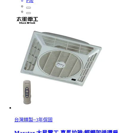
P幣
台灣精製~3年保固
Maxstar 太星電工 喜馬拉雅/輕鋼架循環扇