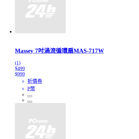
Massey 7吋渦流循環扇MAS-717W
(1)
$499
$999
折價券
P幣