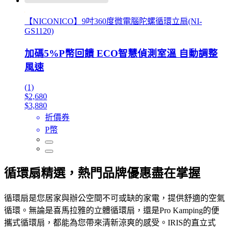
【NICONICO】9吋360度微電腦陀螺循環立扇(NI-
GS1120)
加碼5%P幣回饋 ECO智慧偵測室溫 自動調整
風速
(1)
$2,680
$3,880
折價券
P幣
循環扇精選，熱門品牌優惠盡在掌握
循環扇是您居家與辦公空間不可或缺的家電，提供舒適的空氣
循環。無論是喜馬拉雅的立體循環扇，還是Pro Kamping的便
攜式循環扇，都能為您帶來清新涼爽的感受。IRIS的直立式