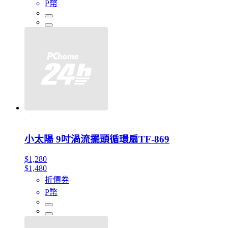
P幣
小太陽 9吋渦流擺頭循環扇TF-869
$1,280
$1,480
折價券
P幣