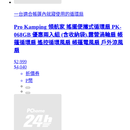
一台適合帳篷內就寢使用的循環扇
Pro Kamping 領航家 搖擺便攜式循環扇 PK-
068GB 優惠兩入組 (含收納袋).露營渦輪扇 帳
篷循環扇 遙控循環風扇 帳篷電風扇 戶外涼風
扇
$2,999
$4,040
折價券
P幣