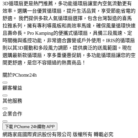
3D循環扇更是熱門推薦，多功能循環扇讓室內空氣流動更有
效率。選購一台優質循環扇，提升生活品質，享受節能省電的
舒適。 我們提供多款人氣循環扇選擇，包含台灣製造的喜馬
拉雅系列，擁有專利導風板和高效率馬達，確保風量循環快速
且壽命長。Pro Kamping的便攜式循環扇，具備三段風速、定
時關機與遙控功能，非常適合露營或戶外使用。IRIS的循環扇
則以其3D擺動和多段風力調節，提供廣泛的送風範圍。現在
選購最新款循環扇，享多重優惠促銷，多功能循環扇讓您的空
間更舒適，是您不容錯過的熱賣商品！
關於PChome24h
顧客權益
其他服務
企業合作
下載 PChome 24h購物 APP
網路家庭國際資訊股份有限公司 版權所有 轉載必究