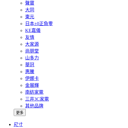
聲寶
大同
東元
日本±0正負零
KE嘉儀
友情
大家源
尚朋堂
山多力
華冠
惠騰
伊娜卡
金展輝
南紡家電
三井3C家電
其他品牌
更多
尺寸