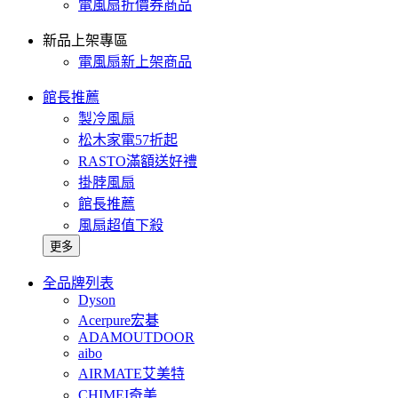
電風扇折價券商品
新品上架專區
電風扇新上架商品
館長推薦
製冷風扇
松木家電57折起
RASTO滿額送好禮
掛脖風扇
館長推薦
風扇超值下殺
更多
全品牌列表
Dyson
Acerpure宏碁
ADAMOUTDOOR
aibo
AIRMATE艾美特
CHIMEI奇美