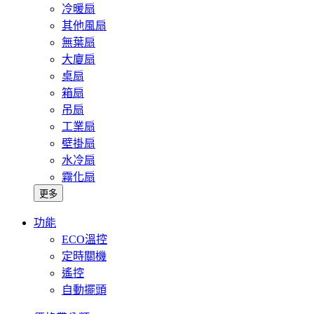
冷暖扇
其他風扇
無葉扇
大廈扇
桌扇
箱扇
吊扇
工業扇
壁掛扇
水冷扇
霧化扇
更多
功能
ECO溫控
定時關機
遙控
自動擺頭