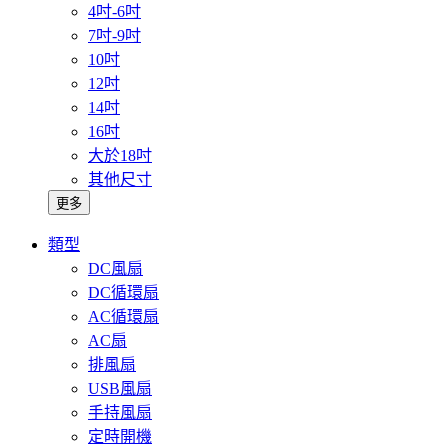
4吋-6吋
7吋-9吋
10吋
12吋
14吋
16吋
大於18吋
其他尺寸
更多
類型
DC風扇
DC循環扇
AC循環扇
AC扇
排風扇
USB風扇
手持風扇
定時開機