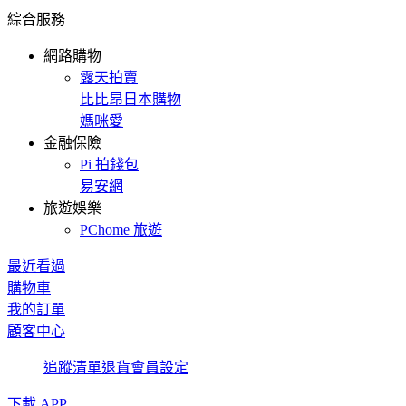
綜合服務
網路購物
露天拍賣
比比昂日本購物
媽咪愛
金融保險
Pi 拍錢包
易安網
旅遊娛樂
PChome 旅遊
最近看過
購物車
我的訂單
顧客中心
追蹤清單
退貨
會員設定
下載 APP