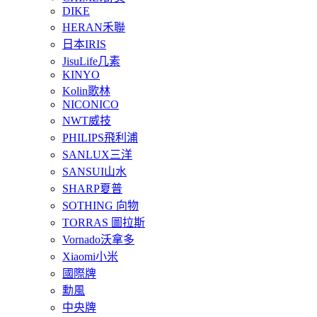
DIKE
HERAN禾聯
日本IRIS
JisuLife几素
KINYO
Kolin歌林
NICONICO
NWT威技
PHILIPS飛利浦
SANLUX三洋
SANSUI山水
SHARP夏普
SOTHING 向物
TORRAS 圖拉斯
Vornado沃拿多
Xiaomi小米
國際牌
勳風
中央牌