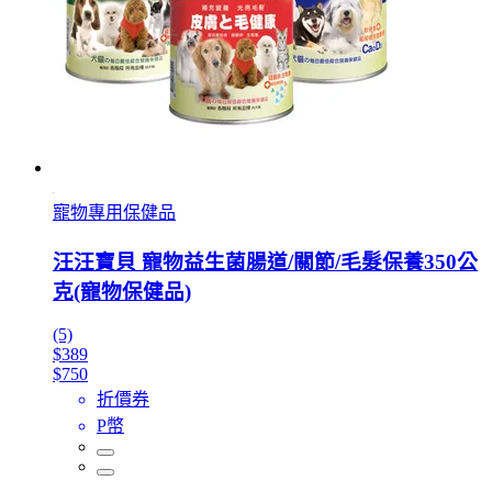
寵物專用保健品
汪汪寶貝 寵物益生菌腸道/關節/毛髮保養350公
克(寵物保健品)
(5)
$389
$750
折價券
P幣