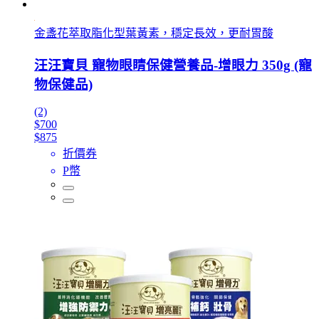
金盞花萃取脂化型葉黃素，穩定長效，更耐胃酸
汪汪寶貝 寵物眼睛保健營養品-增眼力 350g (寵
物保健品)
(2)
$700
$875
折價券
P幣