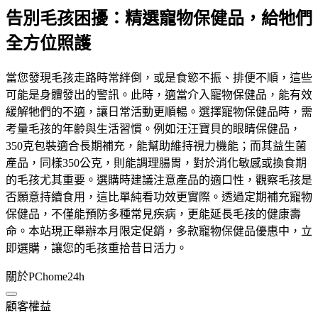
告別毛孩困擾：精選寵物保健品，給牠們
全方位照護
當您發現毛孩走路時常絆倒，或是食慾不振、排便不順，這些
可能是身體發出的警訊。此時，適當介入寵物保健品，能有效
緩解牠們的不適，讓日常活動更順暢。選擇寵物保健品時，需
考量毛孩的年齡與生活習慣。例如汪汪寶貝的眼睛保健品，
350克包裝適合長期補充，能幫助維持視力機能；而其益生菌
產品，同樣350公克，則能調理腸胃，對於消化敏感或換食期
的毛孩尤其重要。選購時建議注意產品的適口性，觀察毛孩是
否願意持續食用，這比單純看功效更實際。透過定期補充寵物
保健品，不僅能預防多種常見疾病，更能延長毛孩的健康壽
命。本站現正舉辦本月限定促銷，多款寵物保健品優惠中，立
即選購，讓您的毛孩重拾昔日活力。
關於PChome24h
顧客權益