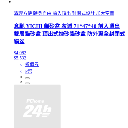
清理方便 轉身自由 前入頂出 封閉式設計 加大空間
意馳 YICHI 貓砂盆 灰透 71*47*40 前入頂出
雙層貓砂盆 頂出式控砂貓砂盆 防外濺全封閉式
貓盆
$4,082
$5,532
折價券
P幣