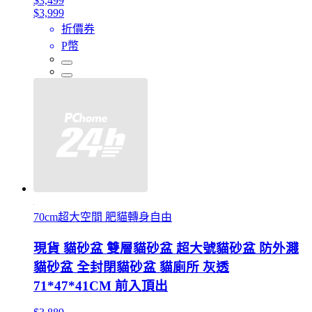
$3,499
$3,999
折價券
P幣
70cm超大空間 肥貓轉身自由
現貨 貓砂盆 雙層貓砂盆 超大號貓砂盆 防外濺
貓砂盆 全封閉貓砂盆 貓廁所 灰透
71*47*41CM 前入頂出