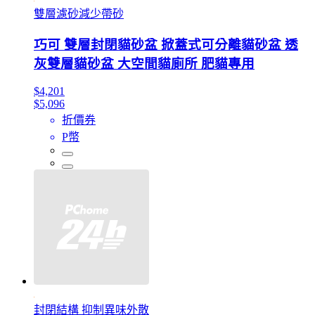
雙層濾砂減少帶砂
巧可 雙層封閉貓砂盆 掀蓋式可分離貓砂盆 透
灰雙層貓砂盆 大空間貓廁所 肥貓專用
$4,201
$5,096
折價券
P幣
封閉結構 抑制異味外散