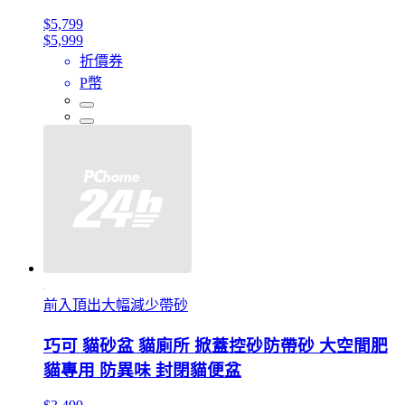
$5,799
$5,999
折價券
P幣
前入頂出大幅減少帶砂
巧可 貓砂盆 貓廁所 掀蓋控砂防帶砂 大空間肥
貓專用 防異味 封閉貓便盆