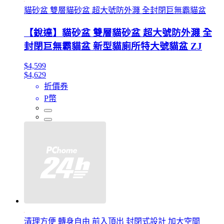
貓砂盆 雙層貓砂盆 超大號防外濺 全封閉巨無霸貓盆
【銳達】貓砂盆 雙層貓砂盆 超大號防外濺 全
封閉巨無霸貓盆 新型貓廁所特大號貓盆 ZJ
$4,599
$4,629
折價券
P幣
清理方便 轉身自由 前入頂出 封閉式設計 加大空間