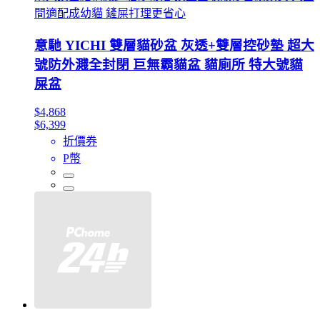
間適配成幼貓 鏟屎打理更省心
意馳 YICHI 雙層貓砂盆 灰透+雙層控砂墊 超大
號防外濺全封閉 巨無霸貓盆 貓廁所 特大號貓
屎盆
$4,868
$6,399
折價券
P幣