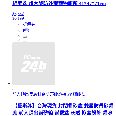
貓屎盆 超大號防外濺寵物廁所 41*47*71cm
$3,882
$6,199
折價券
P幣
前入頂出雙層封閉防帶砂透視 PP 貓砂盆
【蔓斯菲】台灣現貨 封閉貓砂盆 雙層防帶砂貓
廁 前入頂出貓砂箱 貓便盆 灰透 掀蓋設計 貓咪