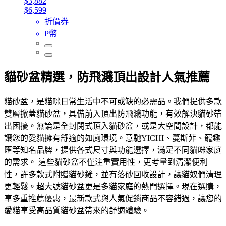
$3,882
$6,599
折價券
P幣
貓砂盆精選，防飛濺頂出設計人氣推薦
貓砂盆，是貓咪日常生活中不可或缺的必需品。我們提供多款
雙層掀蓋貓砂盆，具備前入頂出防飛濺功能，有效解決貓砂帶
出困擾。無論是全封閉式頂入貓砂盆，或是大空間設計，都能
讓您的愛貓擁有舒適的如廁環境。意馳YICHI、蔓斯菲、寵趣
匯等知名品牌，提供各式尺寸與功能選擇，滿足不同貓咪家庭
的需求。 這些貓砂盆不僅注重實用性，更考量到清潔便利
性，許多款式附贈貓砂鏟，並有落砂回收設計，讓貓奴們清理
更輕鬆。超大號貓砂盆更是多貓家庭的熱門選擇。現在選購，
享多重推薦優惠，最新款式與人氣促銷商品不容錯過，讓您的
愛貓享受高品質貓砂盆帶來的舒適體驗。