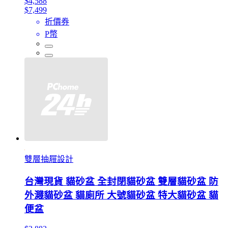
$4,588
$7,499
折價券
P幣
雙層抽屜設計
台灣現貨 貓砂盆 全封閉貓砂盆 雙層貓砂盆 防
外濺貓砂盆 貓廁所 大號貓砂盆 特大貓砂盆 貓
便盆