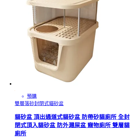
預購
雙層落砂封閉式貓砂盆
貓砂盆 頂出通道式貓砂盆 防帶砂貓廁所 全封
閉式頂入貓砂盆 防外濺屎盆 寵物廁所 雙層貓
廁所