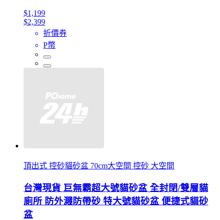
$1,199
$2,399
折價券
P幣
頂出式 控砂貓砂盆 70cm大空間 控砂 大空間
台灣現貨 巨無霸超大號貓砂盆 全封閉/雙層貓
廁所 防外濺防帶砂 特大號貓砂盆 便捷式貓砂
盆