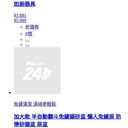
如廁器具
$3,881
$5,999
折價券
P幣
免鏟清潔 清掃更輕鬆
加大款 半自動翻斗免鏟貓砂盆 懶人免鏟屎 防
帶砂貓盆 尿盆