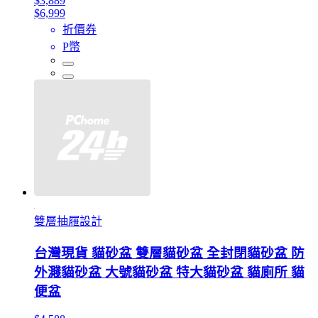
$3,889
$6,999
折價券
P幣
雙層抽屜設計
台灣現貨 貓砂盆 雙層貓砂盆 全封閉貓砂盆 防
外濺貓砂盆 大號貓砂盆 特大貓砂盆 貓廁所 貓
便盆