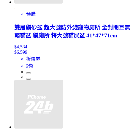
預購
雙層貓砂盆 超大號防外濺寵物廁所 全封閉巨無
霸貓盆 貓廁所 特大號貓屎盆 41*47*71cm
$4,534
$6,599
折價券
P幣