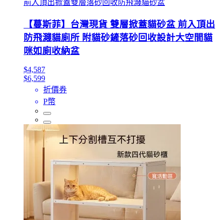
前入頂出掀蓋雙層落砂回收防飛濺貓砂盆
【蔓斯菲】台灣現貨 雙層掀蓋貓砂盆 前入頂出
防飛濺貓廁所 附貓砂鏟落砂回收設計大空間貓
咪如廁收納盆
$4,587
$6,599
折價券
P幣