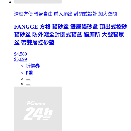
清理方便 轉身自由 前入頂出 封閉式設計 加大空間
FANGGE 方格 貓砂盆 雙層貓砂盆 頂出式控砂
貓砂盆 防外濺全封閉式貓盆 貓廁所 大號貓屎
盆 帶雙層控砂墊
$4,589
$5,699
折價券
P幣