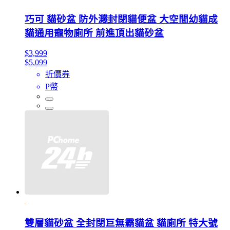
巧可 貓砂盆 防外濺封閉貓便盆 大空間幼貓成
貓通用寵物廁所 前進頂出貓砂盆
$3,999
$5,099
折價券
P幣
雙層貓砂盆 全封閉巨無霸貓盆 貓廁所 特大號