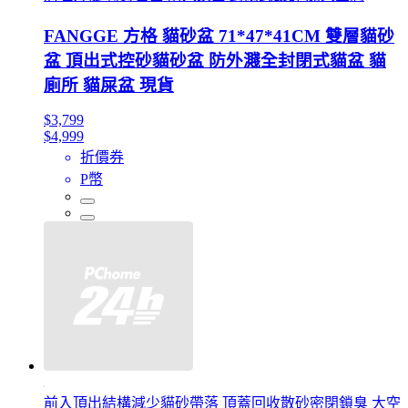
FANGGE 方格 貓砂盆 71*47*41CM 雙層貓砂
盆 頂出式控砂貓砂盆 防外濺全封閉式貓盆 貓
廁所 貓屎盆 現貨
$3,799
$4,999
折價券
P幣
前入頂出結構減少貓砂帶落 頂蓋回收散砂密閉鎖臭 大空